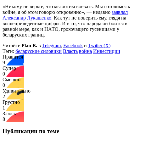
«Никому не верьте, что мы хотим воевать. Мы готовимся к
войне, я об этом говорю откровенно», — недавно
заявлял
Александр Лукашенко
. Как тут не поверить ему, глядя на
вышеприведенные цифры. И в то, что народа он боится в
равной мере, как и НАТО, грохочащего гусеницами у
беларуских границ.
Читайте
Plan B.
в
Telegram
,
Facebook
и
Twitter (X)
Тэги:
беларуские силовики
Власть
война
Инвестиции
Нравится
9
Супер
0
Смешно
0
Удивительно
2
Грустно
1
Злюсь
8
Публикации по теме