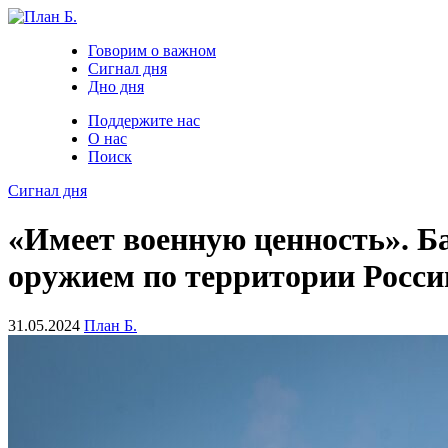
Говорим о важном
Сигнал дня
Дно дня
Поддержите нас
О нас
Поиск
Сигнал дня
«Имеет военную ценность». Б
оружием по территории Росси
31.05.2024
План Б.