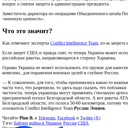
вопрос о снятии запрета в администрации президента.
Заместитель директора по операциям Объединенного штаба Пе
«военную ценность».
Что это значит?
Как отмечают эксперты
Conflict Intelligence Team
, из-за запрет
Если запрет США и правда снят, то теперь Украина может испо
российские ракеты, направляющиеся в сторону Харькова.
Однако Украина не может использовать это оружие для нанесе
комплекс, для поражения военных целей в глубине России.
— К сожалению, для того, чтобы принимались какие-то важные 
части того, что разрешили, то здесь надо сказать, что побла
частности, теперь украинцы могут применять ствольную артил
приграничной полосе Белгородской области. А вот ракеты ATAC
Белгородской области, это полоса 50-60 километров, потому 
основатель Conflict Intelligence Team
Руслан Левиев
.
Читайте
Plan B.
в
Telegram
,
Facebook
и
Twitter (X)
Тэги:
Байден
война в Украине
Россия
США