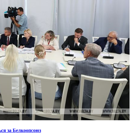
ся за Белкоопсоюз