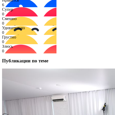
Нравится
6
Супер
0
Смешно
0
Удивительно
0
Грустно
0
Злюсь
0
Публикации по теме