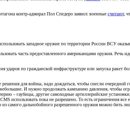
нтагона контр-адмирал Пол Спедеро заявил: военные
считают
, 
а использовать западное оружие по территории России ВСУ оказ
льзовать часть предоставленного американцами оружия. Речь ид
ния ударов по гражданской инфраструктуре или запуска ракет бо
решения для войны, надо дождаться, чтобы снесли очередной гор
жки небольшие. И нужно продолжать кампанию давления, чтобы о
лерию – гаубицы, другие самоходные артиллерийские установки,
MS использовать пока не разрешено. То есть ограничения все е
что из самого дальнобойного разрешенного оружия можно бить л