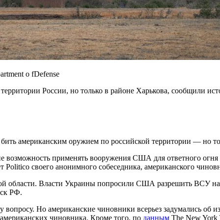
artment o fDefense
территории России, но только в районе Харькова, сообщили ис
ить американским оружием по российской территории — но тол
е возможность применять вооружения США для ответного огня в
т Politico своего анонимного собеседника, американского чинов
ской области. Власти Украины попросили США разрешить ВСУ н
ск РФ.
опросу. Но американские чиновники всерьез задумались об изм
 американских чиновника. Кроме того, по
данным
The New York 