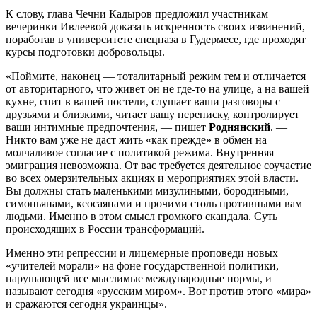
К слову, глава Чечни Кадыров предложил участникам
вечеринки Ивлеевой доказать искренность своих извинений,
поработав в университете спецназа в Гудермесе, где проходят
курсы подготовки добровольцы.
«Поймите, наконец — тоталитарный режим тем и отличается
от авторитарного, что живет он не где-то на улице, а на вашей
кухне, спит в вашей постели, слушает ваши разговоры с
друзьями и близкими, читает вашу переписку, контролирует
ваши интимные предпочтения, — пишет
Роднянский
. —
Никто вам уже не даст жить «как прежде» в обмен на
молчаливое согласие с политикой режима. Внутренняя
эмиграция невозможна. От вас требуется деятельное соучастие
во всех омерзительных акциях и мероприятиях этой власти.
Вы должны стать маленькими мизулиными, бородиными,
симоньянами, кеосаянами и прочими столь противными вам
людьми. Именно в этом смысл громкого скандала. Суть
происходящих в России трансформаций.
Именно эти репрессии и лицемерные проповеди новых
«учителей морали» на фоне государственной политики,
нарушающей все мыслимые международные нормы, и
называют сегодня «русским миром». Вот против этого «мира»
и сражаются сегодня украинцы».