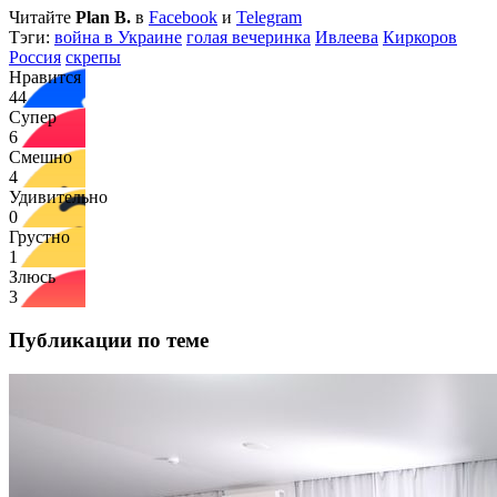
Читайте
Plan B.
в
Facebook
и
Telegram
Тэги:
война в Украине
голая вечеринка
Ивлеева
Киркоров
Россия
скрепы
Нравится
44
Супер
6
Смешно
4
Удивительно
0
Грустно
1
Злюсь
3
Публикации по теме