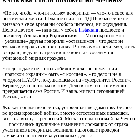
«Не то, чтобы «почти голые» вечеринки — что-то новое для
российской жизни. Шумное гей-пати ЛДПР в бассейне не
вызвало в свое время ни особого интереса, ни осуждения.
Дело в другом, — написал у себя в
Instagram
продюсер и
режиссер
Александр Роднянский
. — Многократно мои
«уехавшие» друзья говорили «оставшимся», что дело не
только в моральных принципах. В невозможности, мол, жить
в стране, ведущей агрессивные войны с соседями и
убивающей мирных граждан.
Что дело даже не в столь обидном для вас нежелании
«братской Украины» быть «с Россией». Что дело и не в
«подлом НАТО», покушающемся на «суверенитет России».
Вернее, дело не только в этом. Дело в том, во что именно
превращается сама Россия. И ваша, жители сегодняшней
России, жизнь.
Жалкая пошлая вечеринка, устроенная звездами шоу-бизнеса
во время кровавой войны, вместо естественных насмешек,
вызвала волну… репрессий. Москва стала похожей на Чечню
— посыпались публичные извинения дрожащих от страха
участников вечеринки, возникли налоговые проверки,
замаячила перспектива уголовных дел…»