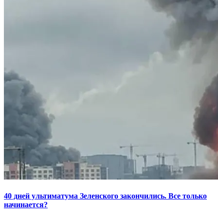
40 дней ультиматума Зеленского закончились. Все только
начинается?