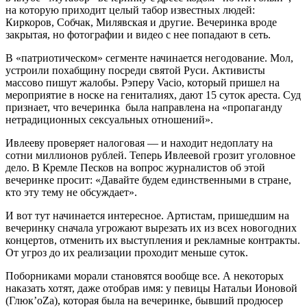
на которую приходит целый табор известных людей:
Киркоров, Собчак, Милявская и другие. Вечеринка вроде
закрытая, но фотографии и видео с нее попадают в сеть.
В «патриотическом» сегменте начинается негодование. Мол,
устроили похабщину посреди святой Руси. Активисты
массово пишут жалобы. Рэперу Vacio, который пришел на
мероприятие в носке на гениталиях, дают 15 суток ареста. Суд
признает, что вечеринка была направлена на «пропаганду
нетрадиционных сексуальных отношений».
Ивлееву проверяет налоговая — и находит недоплату на
сотни миллионов рублей. Теперь Ивлеевой грозит уголовное
дело. В Кремле Песков на вопрос журналистов об этой
вечеринке просит: «Давайте будем единственными в стране,
кто эту тему не обсуждает».
И вот тут начинается интересное. Артистам, пришедшим на
вечеринку сначала угрожают вырезать их из всех новогодних
концертов, отменить их выступления и рекламные контракты.
От угроз до их реализации проходит меньше суток.
Поборниками морали становятся вообще все. А некоторых
наказать хотят, даже отобрав имя: у певицы Натальи Ионовой
(Глюк’oZа), которая была на вечеринке, бывший продюсер