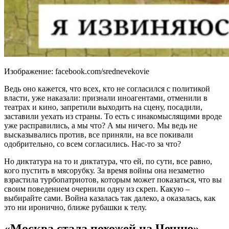
Изображение: facebook.com/srednevekovie
Ведь оно кажется, что всех, кто не согласился с политикой
власти, уже наказали: признали иноагентами, отменили в
театрах и кино, запретили выходить на сцену, посадили,
заставили уехать из страны. То есть с инакомыслящими вроде
уже расправились, а мы что? А мы ничего. Мы ведь не
высказывались против, все приняли, на все покивали
одобрительно, со всем согласились. Нас-то за что?
Но диктатура на то и диктатура, что ей, по сути, все равно,
кого пустить в мясорубку. За время войны она незаметно
взрастила турбопатриотов, которым может показаться, что вы
своим поведением очернили одну из скреп. Какую –
выбирайте сами. Война казалась так далеко, а оказалась, как
это ни иронично, ближе рубашки к телу.
«Москва стала похожей на Чечню»