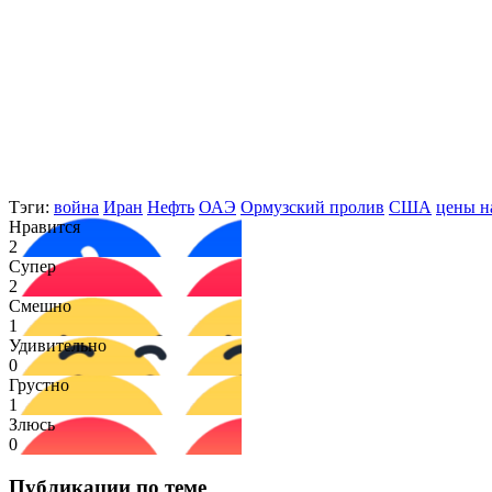
Тэги:
война
Иран
Нефть
ОАЭ
Ормузский пролив
США
цены н
Нравится
2
Супер
2
Смешно
1
Удивительно
0
Грустно
1
Злюсь
0
Публикации по теме