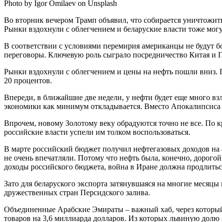
Photo by Igor Omilaev on Unsplash
Во вторник вечером Трамп объявил, что собирается уничтожи
Рынки вздохнули с облегчением и беларуские власти тоже могу
В соответствии с условиями перемирия американцы не будут бо
переговоры. Ключевую роль сыграло посредничество Китая и 
Рынки вздохнули с облегчением и цены на нефть пошли вниз. По
20 процентов.
Впереди, в ближайшие две недели, у нефти будет еще много в
экономики как минимум откладывается. Вместо Апокалипсиса
Впрочем, новому Золотому веку обрадуются точно не все. По 
российские власти успели им толком воспользоваться.
В марте российский бюджет получил нефтегазовых доходов на 4
не очень впечатляли. Потому что нефть была, конечно, дорого
доходы российского бюджета, война в Иране должна продлитьс
Зато для беларуского экспорта затянувшаяся на многие месяцы
дружественных стран Персидского залива.
Объединенные Арабские Эмираты – важный хаб, через который 
товаров на 3,6 миллиарда долларов. Из которых львиную долю 