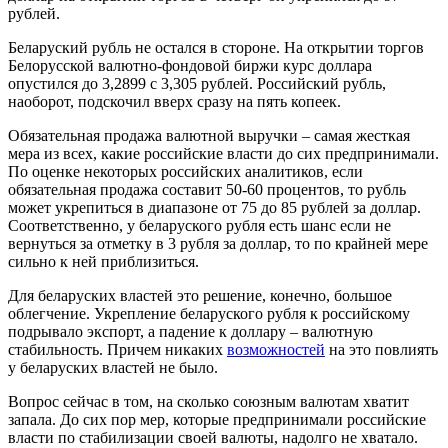
рублей.
Беларуский рубль не остался в стороне. На открытии торгов
Белорусской валютно-фондовой биржи курс доллара
опустился до 3,2899 с 3,305 рублей. Российский рубль,
наоборот, подскочил вверх сразу на пять копеек.
Обязательная продажа валютной выручки – самая жесткая
мера из всех, какие российские власти до сих предпринимали.
По оценке некоторых российских аналитиков, если
обязательная продажа составит 50-60 процентов, то рубль
может укрепиться в диапазоне от 75 до 85 рублей за доллар.
Соответственно, у беларуского рубля есть шанс если не
вернуться за отметку в 3 рубля за доллар, то по крайней мере
сильно к ней приблизиться.
Для беларуских властей это решение, конечно, большое
облегчение. Укрепление беларуского рубля к российскому
подрывало экспорт, а падение к доллару – валютную
стабильность. Причем никаких
возможностей
на это повлиять
у беларуских властей не было.
Вопрос сейчас в том, на сколько союзным валютам хватит
запала. До сих пор мер, которые предпринимали российские
власти по стабилизации своей валюты, надолго не хватало.