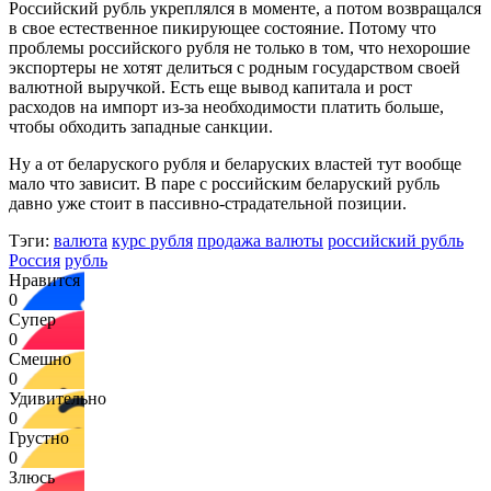
Российский рубль укреплялся в моменте, а потом возвращался
в свое естественное пикирующее состояние. Потому что
проблемы российского рубля не только в том, что нехорошие
экспортеры не хотят делиться с родным государством своей
валютной выручкой. Есть еще вывод капитала и рост
расходов на импорт из-за необходимости платить больше,
чтобы обходить западные санкции.
Ну а от беларуского рубля и беларуских властей тут вообще
мало что зависит. В паре с российским беларуский рубль
давно уже стоит в пассивно-страдательной позиции.
Тэги:
валюта
курс рубля
продажа валюты
российский рубль
Россия
рубль
Нравится
0
Супер
0
Смешно
0
Удивительно
0
Грустно
0
Злюсь