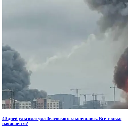
40 дней ультиматума Зеленского закончились. Все только
начинается?