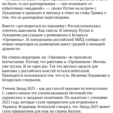
ни было, то все разочарования — они возникают от
избыточных ожиданий», — сказал Путин на встрече с
Лукашенко в прошлую в пятницу в ответ на слова Трампа о
том, что он разочарован переговорами.
Вместо «договориться по-хорошему» Россия попыталась
ответить шантажом. Как смогла. В пятницу Путин и
Лукашенко рассуждали о размещении в Беларуси
«Орешника». В понедельник российский МИД сообщил об
отмене моратория на размещение ракет средней и меньшей
дальности.
Ни отмена моратория, ни «Орешник» не произвели
впечатления. Потому что ракетами и «Орешником» Москва
уже пугала. И не один раз. Так что арсенал средств для
шантажа у российских властей остался небогатый.
Приходится пользоваться тем, что есть. Включая Лукашенко и
беларуских генералов.
Учения Запад-2025 – как раз способ произвести впечатление.
С самого начала эти учения вызывали беспокойство
украинских и западных политиков. По аналогии с учениями
2021 года, которые стали прикрытием для вторжения в
Украину, Владимир Зеленский говорил, что Запад-2025 может
стать прикрытием для атак на страны Балтии.