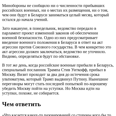
Минобороны не сообщило ни о численности прибывших
российских военных, ни о местах их размещения, ни о том,
чем они будут в Беларуси заниматься целый месяц, который
остался до начала учений.
Зато накануне, в понедельник, ведомство передало в
парламент проект изменений законов об обеспечении
военной безопасности. Одно из них предусматривает
введение военного положения в Беларуси в ответ на акт
агрессии против Союзного государства. В чем конкретно это
акт агрессии должен заключаться, ведомство не уточнило.
Видимо, определяться будут по обстановке.
В тот же день, когда российские военные прибыли в Беларусь,
специальный посланник Трампа Стив Уиткофф, прибыл в
Москву. Визит проходит за два дня до истечения срока
ультиматума, который Трамп выдвинул Путину. Нынешние
переговоры могут стать последней попыткой по-хорошему
убедить Москву пойти на уступки. Но Москва идти на
уступки, похоже, не собирается.
Чем ответить
«Что касается каких-то разочарований со стороны кого бы то