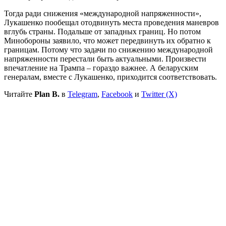
Тогда ради снижения «международной напряженности»,
Лукашенко пообещал отодвинуть места проведения маневров
вглубь страны. Подальше от западных границ. Но потом
Минобороны заявило, что может передвинуть их обратно к
границам. Потому что задачи по снижению международной
напряженности перестали быть актуальными. Произвести
впечатление на Трампа – гораздо важнее. А беларуским
генералам, вместе с Лукашенко, приходится соответствовать.
Читайте
Plan B.
в
Telegram
,
Facebook
и
Twitter (X)