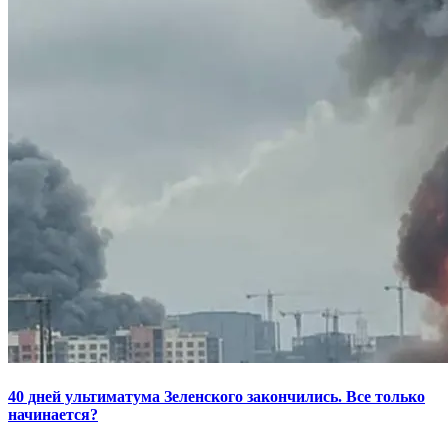
40 дней ультиматума Зеленского закончились. Все только
начинается?