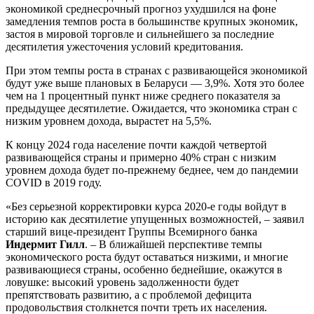
экономикой среднесрочный прогноз ухудшился на фоне
замедления темпов роста в большинстве крупных экономик,
застоя в мировой торговле и сильнейшего за последние
десятилетия ужесточения условий кредитования.
При этом темпы роста в странах с развивающейся экономикой
будут уже выше плановых в Беларуси — 3,9%. Хотя это более
чем на 1 процентный пункт ниже среднего показателя за
предыдущее десятилетие. Ожидается, что экономика стран с
низким уровнем дохода, вырастет на 5,5%.
К концу 2024 года население почти каждой четвертой
развивающейся страны и примерно 40% стран с низким
уровнем дохода будет по-прежнему беднее, чем до пандемии
COVID в 2019 году.
«Без серьезной корректировки курса 2020-е годы войдут в
историю как десятилетие упущенных возможностей, – заявил
старший вице-президент Группы Всемирного банка
Индермит Гилл
. – В ближайшей перспективе темпы
экономического роста будут оставаться низкими, и многие
развивающиеся страны, особенно беднейшие, окажутся в
ловушке: высокий уровень задолженности будет
препятствовать развитию, а с проблемой дефицита
продовольствия столкнется почти треть их населения.