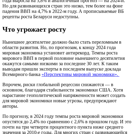
года выросла на 3,8% и аналогичный прогноз — на 2024-й.
Но для развивающихся стран это низко, тем более на фоне
падения ВВП на 4,7% в 2022-м году. А прописываемые ВБ
рецепты роста Беларуси недоступны.
Что угрожает росту
Нынешнее десятилетие должно было стать переломным в
области развития. Но, по прогнозам, к концу 2024 года
мировая экономика установит антирекорд. Темпы роста
мирового ВВП в первой половине нынешнего десятилетия
окажутся самыми низкими за последние 30 лет. К таким
выводам пришли эксперты в последнем выпуске доклада
Всемирного банка
«Перспективы мировой экономики».
Впрочем, риски глобальной рецессии снижаются — в
основном, благодаря стабильности экономики США. Хотя
нарастание геополитической напряженности может создать
для мировой экономики новые угрозы, предупреждают
авторы.
По прогнозу, в 2024 году темпы роста мировой экономики
опустятся до 2,4% по сравнению с 2,6% в прошлом году. И это
почти на три четверти процентного пункта ниже среднего
значения за 2010-е годы. Для многих стран с развивающейся