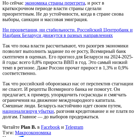
Но сейчас
экономика страны перегрета
, и рост в
краткосрочном периоде власти страны сделали
приоритетным. Не до устойчивости, когда в стране снова
выборы, санкции и массовая эмиграция.
Ни процветания, ни стабильности. Российский Центробанк и
Нацбанк Беларуси движутся в разных направлениях
Так что пока власти рассчитывают, что разогрев экономики
позволит выполнить задание по ее росту, Всемирный банк
скептичен в оценках. Его прогноз для Беларуси на 2024-2025-
й годы: всего 0,8% прироста ВВП в год. Это самый низкий
темп в регионе. Даже России прочат прирост в 1,3% и 0,9%
соответственно.
Так что российский оборонзаказ нас от перспектив стагнации
не спасет. И рецепты Всемирного банка не помогут. Он
предлагает, к примеру, упорядочить госрасходы и смягчать
ограничения на движение международного капитала.
Смешные люди. Беларусь настойчиво идет своим путем,
национализируя убытки
, разгоняя кредитование и не платя по
долгам. Главное — до выборов продержаться.
Читайте
Plan B.
в
Facebook
и
Telegram
Тэги:
Макроэкономика