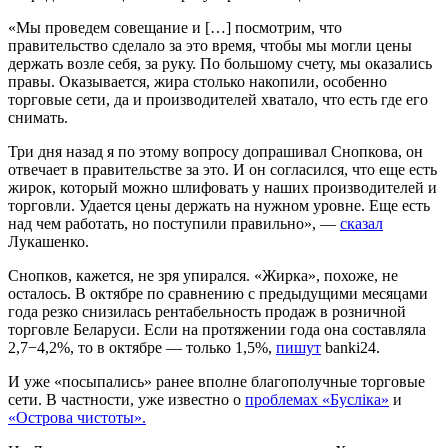
«Мы проведем совещание и […] посмотрим, что
правительство сделало за это время, чтобы мы могли цены
держать возле себя, за руку. По большому счету, мы оказались
правы. Оказывается, жира столько накопили, особенно
торговые сети, да и производителей хватало, что есть где его
снимать.
Три дня назад я по этому вопросу допрашивал Снопкова, он
отвечает в правительстве за это. И он согласился, что еще есть
жирок, который можно шлифовать у наших производителей и
торговли. Удается цены держать на нужном уровне. Еще есть
над чем работать, но поступили правильно», —
сказал
Лукашенко.
Снопков, кажется, не зря упирался. «Жирка», похоже, не
осталось. В октябре по сравнению с предыдущими месяцами
года резко снизилась рентабельность продаж в розничной
торговле Беларуси. Если на протяжении года она составляла
2,7−4,2%, то в октябре — только 1,5%,
пишут
banki24.
И уже «посыпались» ранее вполне благополучные торговые
сети. В частности, уже известно о
проблемах «Буслiка»
и
«Острова чистоты».