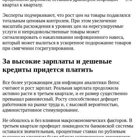
квартал к кварталу.
Эксперты подчеркивают, что рост цен на товары подавлялся
тотальным ценовым контролем. При этом увеличение
масштаба расхождения в уровнях цен на нерегулируемые
услуги и непродовольственные товары может
сигнализировать о накапливании инфляционного навеса,
который может вылиться в ускоренное подорожание товаров
при смягчении госрегулирования.
За высокие зарплаты и дешевые
кредиты придется платить
Все более угрожающим для инфляции аналитики Beroc
считают и рост зарплат. Реальная зарплата продолжила
активно расти в третьем квартале, и ее размер существенно
превышал равновесный. Росту способствовал дефицит
работников на рынке труда и, с высокой вероятностью,
административное стимулирование.
Не обошлось и без влияния макроэкономических факторов. В
третьем квартале профицит ликвидности банковской системы
оставался значительным, процентные ставки по рублевым
рыночным кредитам были вблизи исторических минимумов.