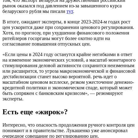
том, что экспорт Беларуси на дружественный российский
рынок оказался под давлением из-за завышенного курса
беларуского рубля мы писали
тут
.
В итоге, ожидают эксперты, в конце 2023-2024-м годах рост
цен ускорится даже при сохранении ценового регулирования.
Хотя, по прогнозу, при ухудшении финансового положения
ритейлеров госорганы могут более охотно идти на
согласование повышения отпускных цен.
«Если цены в 2024 году останутся крайне негибкими в ответ
на изменение экономических условий, а масштаб монетарного
стимулирования деловой активности сохранится неизменным
или расширится, то угроза макроэкономической и финансовой
дестабилизации станет высоко вероятной. речь идет о
масштабном ценовом всплеске, резком ужесточение денежно-
кредитной политики и экономическом спаде, который может
быть сопряжен с банковским кризисом», — резюмируют
эксперты.
Есть еще «жирок»?
Интересно, что опасность продолжения ручного контроля цен
понимают и в правительстве. Лукашенко уже анонсировал
очередное совещание по регулированию цен.