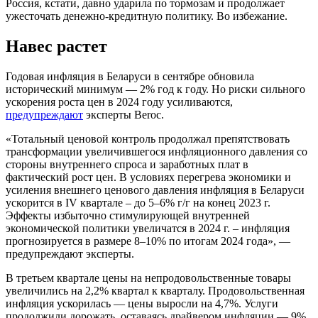
Россия, кстати, давно ударила по тормозам и продолжает
ужесточать денежно-кредитную политику. Во избежание.
Навес растет
Годовая инфляция в Беларуси в сентябре обновила
исторический минимум — 2% год к году. Но риски сильного
ускорения роста цен в 2024 году усиливаются,
предупреждают
эксперты Beroc.
«Тотальный ценовой контроль продолжал препятствовать
трансформации увеличившегося инфляционного давления со
стороны внутреннего спроса и заработных плат в
фактический рост цен. В условиях перегрева экономики и
усиления внешнего ценового давления инфляция в Беларуси
ускорится в IV квартале – до 5–6% г/г на конец 2023 г.
Эффекты избыточно стимулирующей внутренней
экономической политики увеличатся в 2024 г. – инфляция
прогнозируется в размере 8–10% по итогам 2024 года», —
предупреждают эксперты.
В третьем квартале цены на непродовольственные товары
увеличились на 2,2% квартал к кварталу. Продовольственная
инфляция ускорилась — цены выросли на 4,7%. Услуги
продолжили дорожать, оставаясь драйвером инфляции — 9%