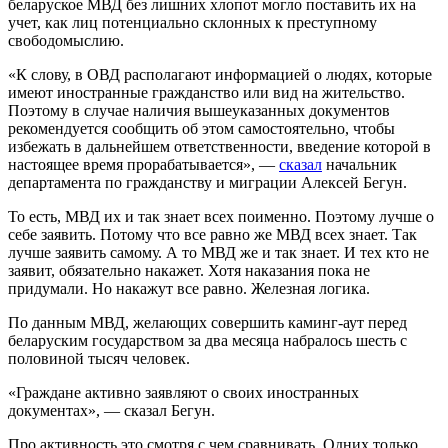
беларуское МВД без лишних хлопот могло поставить их на
учет, как лиц потенциально склонных к преступному
свободомыслию.
«К слову, в ОВД располагают информацией о людях, которые
имеют иностранные гражданство или вид на жительство.
Поэтому в случае наличия вышеуказанных документов
рекомендуется сообщить об этом самостоятельно, чтобы
избежать в дальнейшем ответственности, введение которой в
настоящее время прорабатывается», —
сказал
начальник
департамента по гражданству и миграции Алексей Бегун.
То есть, МВД их и так знает всех поименно. Поэтому лучше о
себе заявить. Потому что все равно же МВД всех знает. Так
лучше заявить самому. А то МВД же и так знает. И тех кто не
заявит, обязательно накажет. Хотя наказания пока не
придумали. Но накажут все равно. Железная логика.
По данным МВД, желающих совершить каминг-аут перед
беларуским государством за два месяца набралось шесть с
половиной тысяч человек.
«Граждане активно заявляют о своих иностранных
документах», — сказал Бегун.
Про активность это смотря с чем сравнивать. Одних только