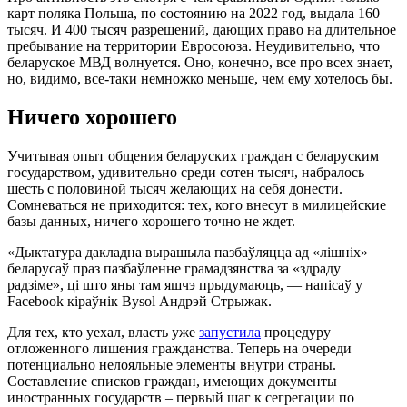
карт поляка Польша, по состоянию на 2022 год, выдала 160
тысяч. И 400 тысяч разрешений, дающих право на длительное
пребывание на территории Евросоюза. Неудивительно, что
беларуское МВД волнуется. Оно, конечно, все про всех знает,
но, видимо, все-таки немножко меньше, чем ему хотелось бы.
Ничего хорошего
Учитывая опыт общения беларуских граждан с беларуским
государством, удивительно среди сотен тысяч, набралось
шесть с половиной тысяч желающих на себя донести.
Сомневаться не приходится: тех, кого внесут в милицейские
базы данных, ничего хорошего точно не ждет.
«Дыктатура дакладна вырашыла пазбаўляцца ад «лішніх»
беларусаў праз пазбаўленне грамадзянства за «здраду
радзіме», ці што яны там яшчэ прыдумаюць, — напiсаў у
Facebook кiраўнiк Bysol Андрэй Стрыжак.
Для тех, кто уехал, власть уже
запустила
процедуру
отложенного лишения гражданства. Теперь на очереди
потенциально нелояльные элементы внутри страны.
Составление списков граждан, имеющих документы
иностранных государств – первый шаг к сегрегации по