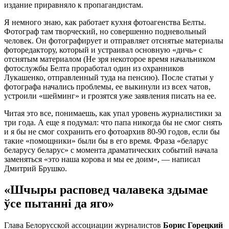
издание приравняло к пропагандистам.
Я немного знаю, как работает кухня фотоагенства Белты.
Фотограф там творческий, но совершенно подневольный
человек. Он фотографирует и отправляет отснятые материалы
фоторедактору, который и устраивал основную «дичь» с
отснятым материалом (Не зря некоторое время начальником
фотослужбы Белта проработал один из охранников
Лукашенко, отправленный туда на пенсию). После статьи у
фотографа начались проблемы, ее выкинули из всех чатов,
устроили «шейминг» и грозятся уже заявления писать на ее.
Читая это все, понимаешь, как упал уровень журналистики за
три года. А еще я подумал: что папа никогда бы не смог снять
и я бы не смог сохранить его фотоархив 80-90 годов, если бы
такие «помощники» были бы в его время. Фраза «беларус
беларусу беларус» с момента драматических событий начала
заменяться «это наша корова и мы ее доим», — написал
Дмитрий Брушко.
«Шчыры расповед чалавека здымае
ўсе пытанні да яго»
Глава Белорусской ассоциации журналистов
Борис Горецкий