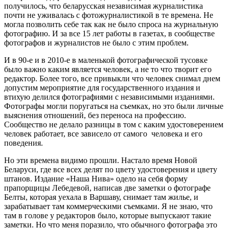
получилось, что беларусская независимая журналистика
почти не уживалась с фотожурналистикой в те времена. Не
могла позволить себе так как не было спроса на журнальную
фотографию. И за все 15 лет работы в газетах, в сообществе
фотографов и журналистов не было с этим проблем.
И в 90-е и в 2010-е в маленькой фотографической тусовке
было важно каким является человек, а не то что творит его
редактор. Более того, все привыкли что человек снимал днем
допустим мероприятие для государственного издания и
втихую делился фотографиями с независимыми изданиями.
Фотографы могли поругаться на съемках, но это были личные
выяснения отношений, без переноса на профессию.
Сообщество не делало разницы в том с каким удостоверением
человек работает, все зависело от самого человека и его
поведения.
Но эти времена видимо прошли. Настало время Новой
Беларуси, где все всех делят по цвету удостоверения и цвету
штанов. Издание «Наша Нива» одело на себя форму
прапорщицы Лебедевой, написав две заметки о фотографе
Белты, которая уехала в Варшаву, снимает там жилье, и
зарабатывает там коммерческими съемками. Я не знаю, что
там в голове у редакторов было, которые выпускают такие
заметки. Но что меня поразило, что обычного фотографа это