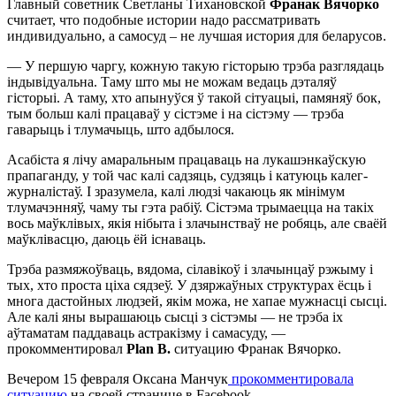
Главный советник Светланы Тихановской
Франак Вячорко
считает, что подобные истории надо рассматривать
индивидуально, а самосуд – не лучшая история для беларусов.
— У першую чаргу, кожную такую гісторыю трэба разглядаць
індывідуальна. Таму што мы не можам ведаць дэталяў
гісторыі. А таму, хто апынуўся ў такой сітуацыі, памяняў бок,
тым больш калі працаваў у сістэме і на сістэму — трэба
гаварыць і тлумачыць, што адбылося.
Асабіста я лічу амаральным працаваць на лукашэнкаўскую
прапаганду, у той час калі садзяць, судзяць і катуюць калег-
журналістаў. І зразумела, калі людзі чакаюць як мінімум
тлумачэнняў, чаму ты гэта рабіў. Сістэма трымаецца на такіх
вось маўклівых, якія нібыта і злачынстваў не робяць, але сваёй
маўклівасцю, даюць ёй існаваць.
Трэба размяжоўваць, вядома, сілавікоў і злачынцаў рэжыму і
тых, хто проста ціха сядзеў. У дзяржаўных структурах ёсць і
многа дастойных людзей, якім можа, не хапае мужнасці сысці.
Але калі яны вырашаюць сысці з сістэмы — не трэба іх
аўтаматам паддаваць астракізму і самасуду, —
прокомментировал
Plan B.
ситуацию Франак Вячорко.
Вечером 15 февраля Оксана Манчук
прокомментировала
ситуацию
на своей странице в Facebook