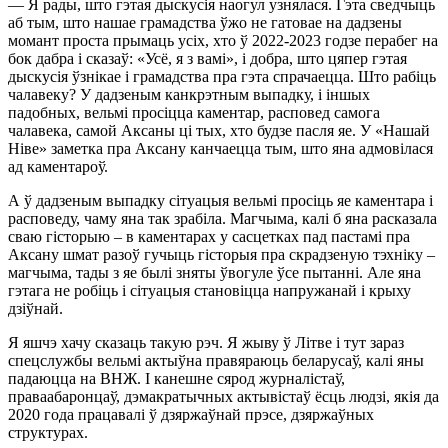
— Я рады, што гэтая дыскусія наогул узнялася. Гэта сведчыць
аб тым, што нашае грамадства ўжо не гатовае на дадзены
момант проста прымаць усіх, хто ў 2022-2023 годзе перабег на
бок дабра і сказаў: «Усё, я з вамі», і добра, што цяпер гэтая
дыскусія ўзнікае і грамадства пра гэта спрачаецца. Што рабіць
чалавеку? У дадзеным канкрэтным выпадку, і іншых
падобных, вельмі просіцца каментар, расповед самога
чалавека, самой Аксаны ці тых, хто будзе пасля яе. У «Нашай
Ніве» заметка пра Аксану канчаецца тым, што яна адмовілася
ад каментароў.
А ў дадзеным выпадку сітуацыя вельмі просіць яе каментара і
расповеду, чаму яна так зрабіла. Магчыма, калі б яна расказала
сваю гісторыю – в каментарах у сасцетках пад пастамі пра
Аксану шмат разоў гучыць гісторыя пра скрадзеную тэхніку –
магчыма, тады з яе былі зняты ўвогуле ўсе пытанні. Але яна
гэтага не робіць і сітуацыя становіцца напружанай і крыху
дзіўнай.
Я яшчэ хачу сказаць такую рэч. Я жыву ў Літве і тут зараз
спецслужбы вельмі актыўна правяраюць беларусаў, калі яны
падаюцца на ВНЖ. І канешне сярод журналістаў,
праваабаронцаў, дэмакратычных актывістаў ёсць людзі, якія да
2020 года працавалі ў дзяржаўнай прэсе, дзяржаўных
структурах.