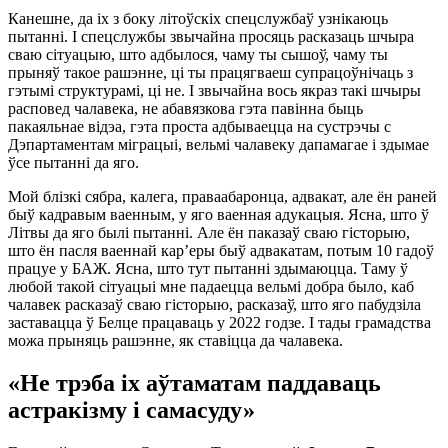
Канешне, да іх з боку літоўскіх спецслужбаў узнікаюць
пытанні. І спецслужбы звычайна просяць расказаць шчыра
сваю сітуацыю, што адбылося, чаму ты сышоў, чаму ты
прыняў такое рашэнне, ці ты працягваеш супрацоўнічаць з
гэтымі структурамі, ці не. І звычайна вось якраз такі шчыры
расповед чалавека, не абавязкова гэта павінна быць
пакаяльнае відэа, гэта проста адбываецца на сустрэчы с
Дэпартаментам міграцыі, вельмі чалавеку дапамагае і здымае
ўсе пытанні да яго.
Мой блізкі сябра, калега, праваабаронца, адвакат, але ён раней
быў кадравым ваенным, у яго ваенная адукацыя. Ясна, што ў
Літвы да яго былі пытанні. Але ён паказаў сваю гісторыю,
што ён пасля ваеннай кар’еры быў адвакатам, потым 10 гадоў
працуе у БАЖ. Ясна, што тут пытанні здымаюцца. Таму ў
любой такой сітуацыі мне падаецца вельмі добра было, каб
чалавек расказаў сваю гісторыю, расказаў, што яго пабудзіла
заставацца ў Белце працаваць у 2022 годзе. І тады грамадства
можа прыняць рашэнне, як ставіцца да чалавека.
«Не трэба іх аўтаматам паддаваць
астракізму і самасуду»