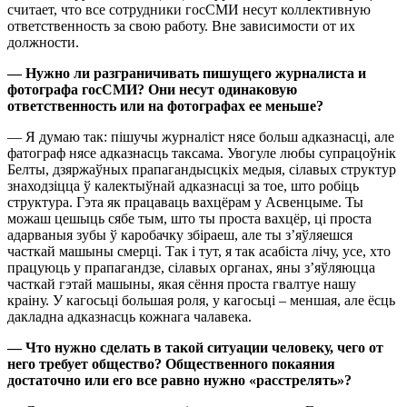
считает, что все сотрудники госСМИ несут коллективную
ответственность за свою работу. Вне зависимости от их
должности.
— Нужно ли разграничивать пишущего журналиста и
фотографа госСМИ? Они несут одинаковую
ответственность или на фотографах ее меньше?
— Я думаю так: пішучы журналіст нясе больш адказнасці, але
фатограф нясе адказнасць таксама. Увогуле любы супрацоўнік
Белты, дзяржаўных прапагандысцкіх медыя, сілавых структур
знаходзіцца ў калектыўнай адказнасці за тое, што робіць
структура. Гэта як працаваць вахцёрам у Асвенцыме. Ты
можаш цешыць сябе тым, што ты проста вахцёр, ці проста
адарваныя зубы ў каробачку збіраеш, але ты з’яўляешся
часткай машыны смерці. Так і тут, я так асабіста лічу, усе, хто
працуюць у прапагандзе, сілавых органах, яны з’яўляюцца
часткай гэтай машыны, якая сёння проста гвалтуе нашу
краіну. У кагосьці большая роля, у кагосьці – меншая, але ёсць
дакладна адказнасць кожнага чалавека.
— Что нужно сделать в такой ситуации человеку, чего от
него требует общество? Общественного покаяния
достаточно или его все равно нужно «расстрелять»?