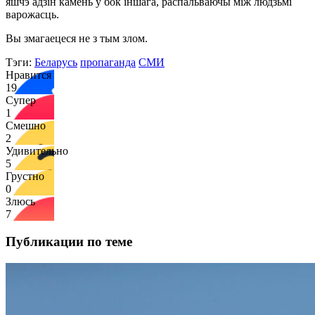
яшчэ адзін камень у бок іншага, распальваючы між людзьмі
варожасць.
Вы змагаецеся не з тым злом.
Тэги:
Беларусь
пропаганда
СМИ
Нравится
19
Супер
1
Смешно
2
Удивительно
5
Грустно
0
Злюсь
7
Публикации по теме