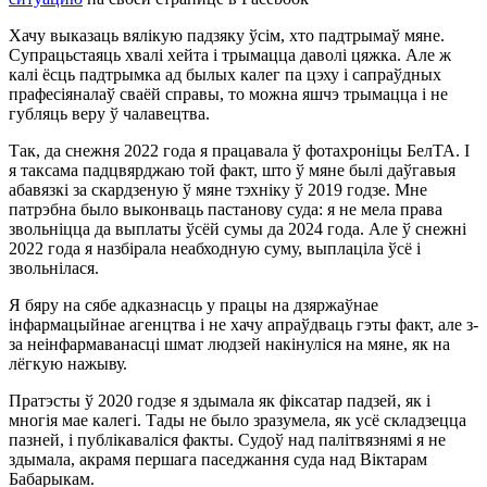
Хачу выказаць вялікую падзяку ўсім, хто падтрымаў мяне.
Супрацьстаяць хвалі хейта і трымацца даволі цяжка. Але ж
калі ёсць падтрымка ад былых калег па цэху і сапраўдных
прафесіяналаў сваёй справы, то можна яшчэ трымацца і не
губляць веру ў чалавецтва.
Так, да снежня 2022 года я працавала ў фотахроніцы БелТА. І
я таксама падцвярджаю той факт, што ў мяне былі даўгавыя
абавязкі за скардзеную ў мяне тэхніку ў 2019 годзе. Мне
патрэбна было выконваць пастанову суда: я не мела права
звольніцца да выплаты ўсёй сумы да 2024 года. Але ў снежні
2022 года я назбірала неабходную суму, выплаціла ўсё і
звольнілася.
Я бяру на сябе адказнасць у працы на дзяржаўнае
інфармацыйнае агенцтва і не хачу апраўдваць гэты факт, але з-
за неінфармаванасці шмат людзей накінуліся на мяне, як на
лёгкую нажыву.
Пратэсты ў 2020 годзе я здымала як фіксатар падзей, як і
многія мае калегі. Тады не было зразумела, як усё складзецца
пазней, і публікаваліся факты. Судоў над палітвязнямі я не
здымала, акрамя першага паседжання суда над Віктарам
Бабарыкам.