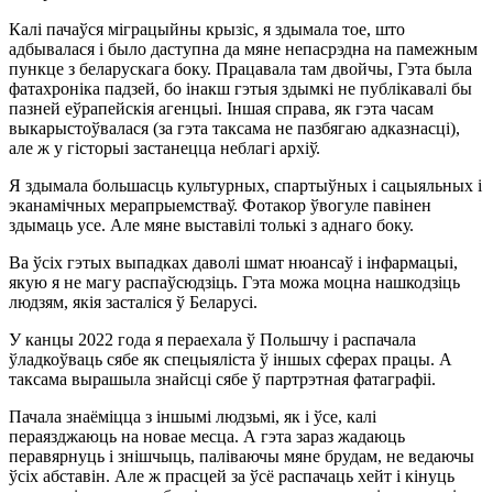
Калі пачаўся міграцыйны крызіс, я здымала тое, што
адбывалася і было даступна да мяне непасрэдна на памежным
пункце з беларускага боку. Працавала там двойчы, Гэта была
фатахроніка падзей, бо інакш гэтыя здымкі не публікавалі бы
пазней еўрапейскія агенцыі. Іншая справа, як гэта часам
выкарыстоўвалася (за гэта таксама не пазбягаю адказнасці),
але ж у гісторыі застанецца неблагі архіў.
Я здымала большасць культурных, спартыўных і сацыяльных і
эканамічных мерапрыемстваў. Фотакор ўвогуле павінен
здымаць усе. Але мяне выставілі толькі з аднаго боку.
Ва ўсіх гэтых выпадках даволі шмат нюансаў і інфармацыі,
якую я не магу распаўсюдзіць. Гэта можа моцна нашкодзіць
людзям, якія засталіся ў Беларусі.
У канцы 2022 года я пераехала ў Польшчу і распачала
ўладкоўваць сябе як спецыяліста ў іншых сферах працы. А
таксама вырашыла знайсці сябе ў партрэтная фатаграфіі.
Пачала знаёміцца з іншымі людзьмі, як і ўсе, калі
пераязджаюць на новае месца. А гэта зараз жадаюць
перавярнуць і знішчыць, паліваючы мяне брудам, не ведаючы
ўсіх абставін. Але ж прасцей за ўсё распачаць хейт і кінуць