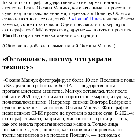
Бывший фотограф государственного информационного
агентства Белта Оксана Манчук, которая снимала протесты и
суды над политзаключенными, переехала в Польшу. Об этом
стало известно из ее соцсетей. В
«Нашай Ніве»
вышла об этом
заметка, соцсети запылали. Одни предлагали подвергнуть
фотографа госСМИ остракизму, другие — понять и простить.
Plan B.
собрал несколько мнений о ситуации.
(Обновлено, добавлен комментарий Оксаны Манчук)
«Оставалась, потому что украли
технику»
«Оксана Манчук фотографирует более 10 лет. Последние годы
в Беларуси она работала в БелТА — государственном
пропагандистском агентстве. Манчук оставалась там после
событий 2020 года. Снимала и протестные марши, и суд над
политзаключенными. Например, снимки Виктора Бабарико в
судебной клетке — авторства Оксаны Манчук. Фотографов
независимых СМИ просто не пустили в здание суда. В 2021-м
фотограф снимала, например, мигрантов на границе — так,
как это видела пропагандистская машина. Только лица
несчастных детей, но не то, как силовики сопровождают
толпы мигрантов в их походе в Польшу», — написала о