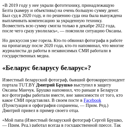
«В 2019 году у нее украли фототехнику, принадлежащую
Белта (камеру и объективы) на очень большую сумму денег.
Был суд в 2020 году, и по решению суда она была вынуждена
выплачивать компенсацию за украденную технику.
Возместить всю сумму смогла только в декабре 2022 года,
после чего сразу уволилась», — пояснили ситуацию Оксаны.
Но дискуссия уже горела. Кто-то обвинял фотографа в работе
на пропаганду после 2020 года, кто-то напоминал, что многие
журналисты до работы в независимых СМИ работали в
государственных медиа.
«Беларус беларусу беларус»?
Известный беларуский фотограф, бывший фотокорреспондент
портала TUT.BY
Дмитрий Брушко
выступил в защиту
Оксаны Манчук. Брушко напомнил, что раньше в Беларуси
все фотографы работали вместе, вне зависимости от того, кто
какое СМИ представлял. В своем посте в
Facebook
(Пунктуация и орфография сохранены, — Прим. Ред.)
Дмитрий привел в пример своего отца.
«Мой папа (Известный беларуский фотограф Сергей Брушко,
— Прим. Ред.) работал всегда в государственной прессе. Так