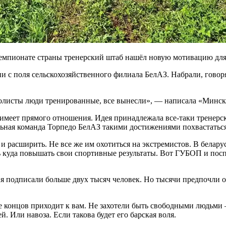
емпионате страны тренерский штаб нашёл новую мотивацию для
 с поля сельскохозяйственного филиала БелАЗ. Набрали, говоря
болисты люди тренированные, все вынесли», — написала «Минск
имеет прямого отношения. Идея принадлежала все-таки тренерс
ьная команда Торпедо БелАЗ такими достижениями похвастаться
и расширить. Не все же им охотиться на экстремистов. В белару
ь куда повышать свои спортивные результаты. Вот ГУБОП и пос
я подписали больше двух тысяч человек. Но тысячи предпочли о
нце концов приходит к вам. Не захотели быть свободными людьм
. Или навоза. Если такова будет его барская воля.