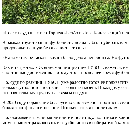
«После неудачных игр Торпедо-БелАз в Лиге Конференций и ч
В рамках трудотерапии футболисты должны были убирать камни
продовольственную безопасность страны».
«На такой жаре таскать камни было делом непростым. Но фут
Как ни странно, к Жодинской инициативе ГУБОП, кажется, не 
спортивные достижения. Потому что в последнее время футбол
Но, судя по реакции, ГУБОП уже радостно готов ее подхватить 
только футболистов в стране — больше тысячи. И каждому ест
исправительным трудом на свежем воздухе.
В 2020 году обращение беларуских спортсменов против насили
бюджетное финансирование. Потому что «вне политики».
Но, оказывается, если вы не идете в политику, политика в ко
момент может разжаловать из футболистов в собирателей камней