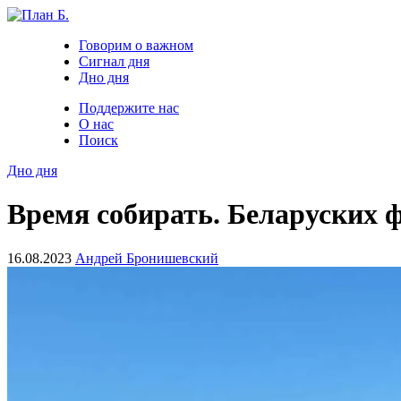
Говорим о важном
Сигнал дня
Дно дня
Поддержите нас
О нас
Поиск
Дно дня
Время собирать. Беларуских 
16.08.2023
Андрей Бронишевский