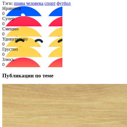
Тэги:
права человека
спорт
футбол
Нравится
0
Супер
0
Смешно
0
Удивительно
0
Грустно
0
Злюсь
0
Публикации по теме