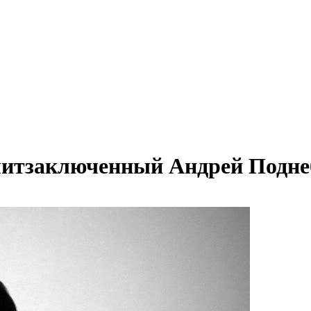
олитзаключенный Андрей Подн