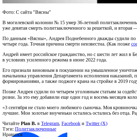
Фото: С сайта "Вясны"
В могилевской колонии № 15 умер 36-летний политзаключен
уже девятая смерть политзаключенного за решеткой, и вторая 
По данным «Вясны», Андрея Поднебенного дважды судили по уг
четыре года. Точная причина смерти неизвестна. (Как позже
со
Андрей имеет российское гражданство, но с шести лет жил в Бе
в условиях усиленного режима в июне 2022 года.
Его признали виновным в покушении на умышленное уничтоже
начальника управления Департамента исполнения наказаний, п
формированиями, а также поджоге крана на стройке в 2019 год
Позже Андрея судили по четырем уголовным статьям за содейс
розни. За это ему добавили еще один год и восемь месяцев ко
«3 сентября не стало моего любимого сыночка. Моя кровиночка
лучшие. Мои золотые внученьки остались остались без отца. Р
Читайте
Plan B.
в
Telegram
,
Facebook
и
Twitter (X)
Тэги:
Политзаключенные
Нравится