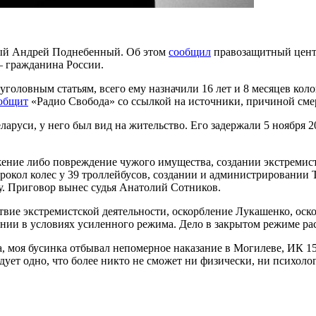
ный Андрей Поднебенный. Об этом
сообщил
правозащитный центр
— гражданина России.
оловным статьям, всего ему назначили 16 лет и 8 месяцев коло
общит
«Радио Свобода» со ссылкой на источники, причиной сме
ларуси, у него был вид на жительство. Его задержали 5 ноября 
ние либо повреждение чужого имущества, создании экстремист
рокол колес у 39 троллейбусов, создании и администрировании 
у. Приговор вынес судья Анатолий Сотников.
твие экстремистской деятельности, оскорбление Лукашенко, оск
лонии в условиях усиленного режима. Дело в закрытом режиме ра
, моя бусинка отбывал непомерное наказание в Могилеве, ИК 15.
адует одно, что более никто не сможет ни физически, ни психол