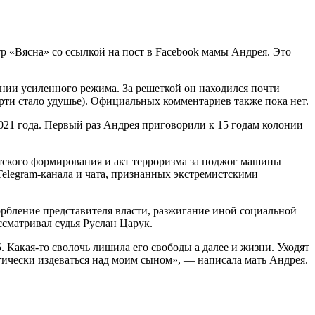
 «Вясна» со ссылкой на пост в Facebook мамы Андрея. Это
нии усиленного режима. За решеткой он находился почти
рти стало удушье). Официальных комментариев также пока нет.
2021 года. Первый раз Андрея приговорили к 15 годам колонии
ского формирования и акт терроризма за поджог машины
Telegram-канала и чата, признанных экстремистскими
орбление представителя власти, разжигание иной социальной
ссматривал судья Руслан Царук.
 Какая-то сволочь лишила его свободы а далее и жизни. Уходят
огически издеваться над моим сыном», — написала мать Андрея.