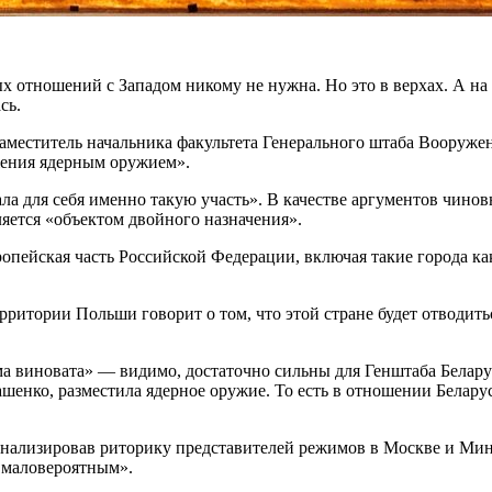
ых отношений с Западом никому не нужна. Но это в верхах. А н
сь.
 заместитель начальника факультета Генерального штаба Воору
жения ядерным оружием».
ла для себя именно такую участь». В качестве аргументов чино
яется «объектом двойного назначения».
ропейская часть Российской Федерации, включая такие города ка
итории Польши говорит о том, что этой стране будет отводитьс
а виновата» — видимо, достаточно сильны для Генштаба Беларус
укашенко, разместила ядерное оружие. То есть в отношении Белар
анализировав риторику представителей режимов в Москве и Ми
 маловероятным».