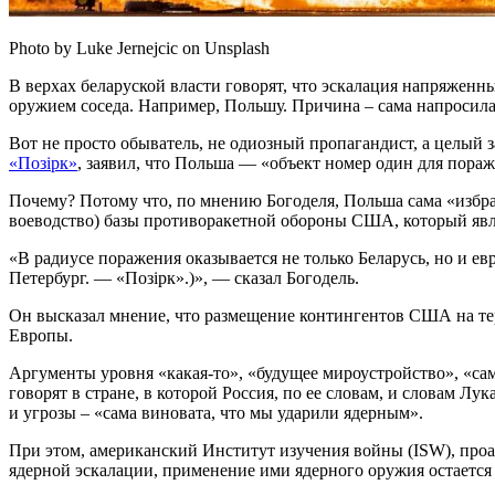
Photo by Luke Jernejcic on Unsplash
В верхах беларуской власти говорят, что эскалация напряженн
оружием соседа. Например, Польшу. Причина – сама напросила
Вот не просто обыватель, не одиозный пропагандист, а целый
«Позірк»
, заявил, что Польша — «объект номер один для пора
Почему? Потому что, по мнению Богоделя, Польша сама «избра
воеводство) базы противоракетной обороны США, который явл
«В радиусе поражения оказывается не только Беларусь, но и ев
Петербург. — «Позірк».)», — сказал Богодель.
Он высказал мнение, что размещение контингентов США на терр
Европы.
Аргументы уровня «какая-то», «будущее мироустройство», «сам
говорят в стране, в которой Россия, по ее словам, и словам Л
и угрозы – «сама виновата, что мы ударили ядерным».
При этом, американский Институт изучения войны (ISW), про
ядерной эскалации, применение ими ядерного оружия остается