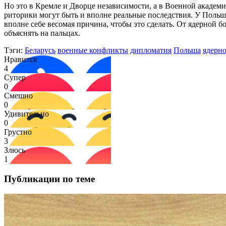
Но это в Кремле и Дворце независимости, а в Военной академии
риторики могут быть и вполне реальные последствия. У Польш
вполне себе весомая причина, чтобы это сделать. От ядерной б
объяснять на пальцах.
Тэги:
Беларусь
военные конфликты
дипломатия
Польша
ядерн
Нравится
4
Супер
0
Смешно
0
Удивительно
0
Грустно
3
Злюсь
1
Публикации по теме