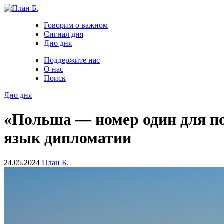
Говорим о важном
Сигнал дня
Дно дня
Поддержите нас
О нас
Поиск
Дно дня
«Польша — номер один для п
язык дипломатии
24.05.2024
План Б.