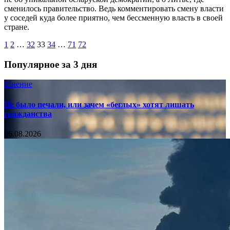
сменилось правительство. Ведь комментировать смену власти
у соседей куда более приятно, чем бессменную власть в своей
стране.
1
2
…
32
33
34
…
71
72
Популярное за 3 дня
Мнение
Не было печали, или зачем «беглых» хотят лишать
гражданства
06.08.2026