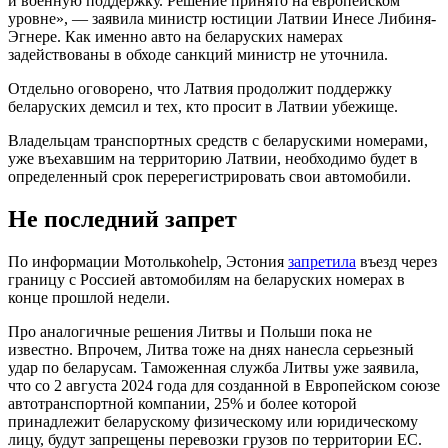
и военную поддержку. Решение принято на европейском
уровне», — заявила министр юстиции Латвии Инесе Либиня-
Эгнере. Как именно авто на беларуских намерах
задействованы в обходе санкций министр не уточнила.
Отдельно оговорено, что Латвия продолжит поддержку
беларуских демсил и тех, кто просит в Латвии убежище.
Владельцам транспортных средств с беларускими номерами,
уже въехавшим на территорию Латвии, необходимо будет в
определенный срок перерегистрировать свои автомобили.
Не последний запрет
По информации Мотолькоhelp, Эстония
запретила
въезд через
границу с Россией автомобилям на беларуских номерах в
конце прошлой недели.
Про аналогичные решения Литвы и Польши пока не
известно. Впрочем, Литва тоже на днях нанесла серьезный
удар по беларусам. Таможенная служба Литвы уже заявила,
что со 2 августа 2024 года для созданной в Европейском союзе
автотранспортной компании, 25% и более которой
принадлежит беларускому физическому или юридическому
лицу, будут запрещены перевозки грузов по территории ЕС.