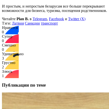
И простым, и непростым беларусам все больше перекрывают
возможности для бизнеса, туризма, посещения родственников.
Читайте
Plan B.
в
Telegram
,
Facebook
и
Twitter (X)
Тэги:
Латвия
Санкции
транспорт
Нравится
0
Супер
0
Смешно
0
Удивительно
3
Грустно
2
Злюсь
1
Публикации по теме