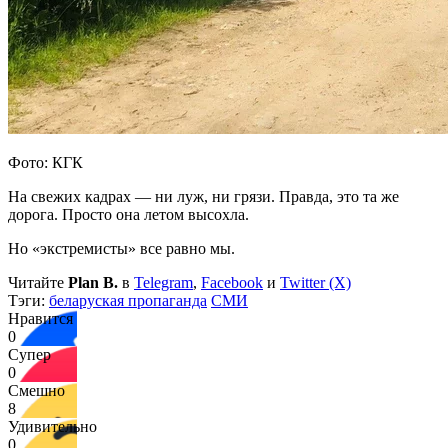
Фото: КГК
На свежих кадрах — ни луж, ни грязи. Правда, это та же
дорога. Просто она летом высохла.
Но «экстремисты» все равно мы.
Читайте
Plan B.
в
Telegram
,
Facebook
и
Twitter (X)
Тэги:
беларуская пропаганда
СМИ
Нравится
0
Супер
0
Смешно
8
Удивительно
0