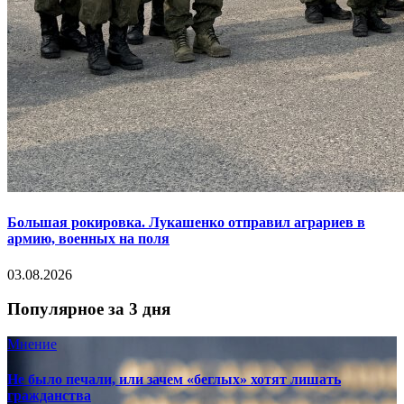
Большая рокировка. Лукашенко отправил аграриев в
армию, военных на поля
03.08.2026
Популярное за 3 дня
Мнение
Не было печали, или зачем «беглых» хотят лишать
гражданства