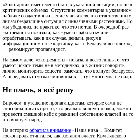
«Золотарник имеет место быть в указанной локации, но не в
критических объемах. Отсутствие комментария в указанном
паблике создает впечатление у читателя, что ответственным
лицам безразлична ситуация с инвазивными растениями. Но
мы убедились на практике, что это не так. В очередной раз
экстремисты показали, как «умеют работать» или
отрабатывать, как в их случае, деньги, рисуя в
информационном поле картинку, как в Беларуси все плохо»,
— резюмирует пропагандист.
На самом деле, «экстремисты» показали всего лишь то, что
умеют искать темы не в методичках, а в жизни: говорить
лично, мониторить соцсети, замечать, что волнует беларусов.
А передавать отмазки чиновников — тут много ума не надо.
Не плачь, я всё решу
Впрочем, в утешение пропагандистам, которые сами не
способны писать про то, что реально волнует людей, можно
привести смешной кейс с реакцией собственно властей на то,
что волнует народ.
На историю
обратила внимание
«Наша нива». Комитет
госконтроля отчитался, как заставил власти Круглянского