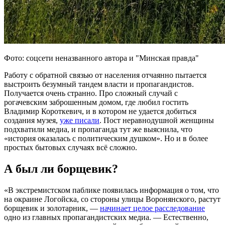
Фото: соцсети неназванного автора и "Минская правда"
Работу с обратной связью от населения отчаянно пытается
выстроить безумный тандем власти и пропагандистов.
Получается очень странно. Про сложный случай с
рогачевским заброшенным домом, где любил гостить
Владимир Короткевич, и в котором не удается добиться
создания музея,
уже писали
. Пост неравнодушной женщины
подхватили медиа, и пропаганда тут же выяснила, что
«история оказалась с политическим душком». Но и в более
простых бытовых случаях всё сложно.
А был ли борщевик?
«В экстремистском паблике появилась информация о том, что
на окраине Логойска, со стороны улицы Воронянского, растут
борщевик и золотарник, —
начинает целое расследование
одно из главных пропагандистских медиа. — Естественно,