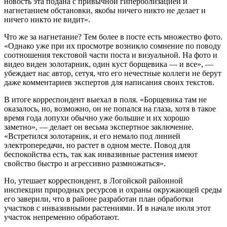
новость эта подана с привычной гиперболизацией и
нагнетанием обстановки, якобы ничего никто не делает и
ничего никто не видит».
Что же за нагнетание? Тем более в посте есть множество фото.
«Однако уже при их просмотре возникло сомнение по поводу
соотношения текстовой части поста и визуальной. На фото и
видео виден золотарник, один куст борщевика — и все», —
убеждает нас автор, сетуя, что его нечестные коллеги не берут
даже комментариев экспертов для написания своих текстов.
В итоге корреспондент выехал в поля. «Борщевика там не
оказалось, но, возможно, он не попался на глаза, хотя в такое
время года лопухи обычно уже большие и их хорошо
заметно», — делает он весьма экспертное заключение.
«Встретился золотарник, и его немало под линией
электропередачи, но растет в одном месте. Повод для
беспокойства есть, так как инвазивные растения имеют
свойство быстро и агрессивно размножаться».
Но, утешает корреспондент, в Логойской районной
инспекции природных ресурсов и охраны окружающей среды
его заверили, что в районе разработан план обработки
участков с инвазивными растениями. И в начале июля этот
участок непременно обработают.