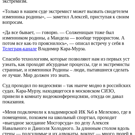
экстремизм.
«Только в нашем суде экстремист может вызвать свидетелем
изменника родины», — заметил Алексей, приступая к своим
вопросам.
«Да все бывает, — говорю. — Солженицын тоже был
изменником родины, а Мандела — вообще террористом. А
потом все как-то прояснилось», — описал встречу у себя в
Телеграм-канале
Владимир Кара-Мурза.
Спасибо технологиям, которые позволяют нам из первых уст
узнать, как проходят абсурдные процессы, где и экстремисты
странные, и изменники Родины – люди, пытавшиеся сделать
ее лучше. Мир должен это знать.
Суд проходил по видеосвязи – так нынче модно в российских
судах. Кара-Мурзу, находящегося в московском СИЗО,
привели в комнату видеоконференцсвязи, откуда он давал
показания.
«Меня подключили к владимирской ИК №6 в Мелехово, где в
помещении, похожем на школьный спортзал, проходит
«выездное заседание Мосгорсуда» по делу Алексея
Навального и Даниэля Холодного. За длинным столом вдоль
стены — подсудимые и их адвокаты, вокруг — много людей в