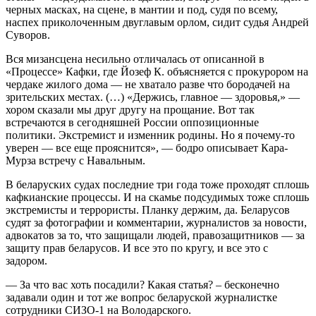
черных масках, на сцене, в мантии и под, судя по всему,
наспех приколоченным двуглавым орлом, сидит судья Андрей
Суворов.
Вся мизансцена несильно отличалась от описанной в
«Процессе» Кафки, где Йозеф К. объясняется с прокурором на
чердаке жилого дома — не хватало разве что бородачей на
зрительских местах. (…) «Держись, главное — здоровья,» —
хором сказали мы друг другу на прощание. Вот так
встречаются в сегодняшней России оппозиционные
политики. Экстремист и изменник родины. Но я почему-то
уверен — все еще прояснится», — бодро описывает Кара-
Мурза встречу с Навальным.
В беларуских судах последние три года тоже проходят сплошь
кафкианские процессы. И на скамье подсудимых тоже сплошь
экстремисты и террористы. Планку держим, да. Беларусов
судят за фотографии и комментарии, журналистов за новости,
адвокатов за то, что защищали людей, правозащитников — за
защиту прав беларусов. И все это по кругу, и все это с
задором.
— За что вас хоть посадили? Какая статья? – бесконечно
задавали один и тот же вопрос беларуской журналистке
сотрудники СИЗО-1 на Володарского.