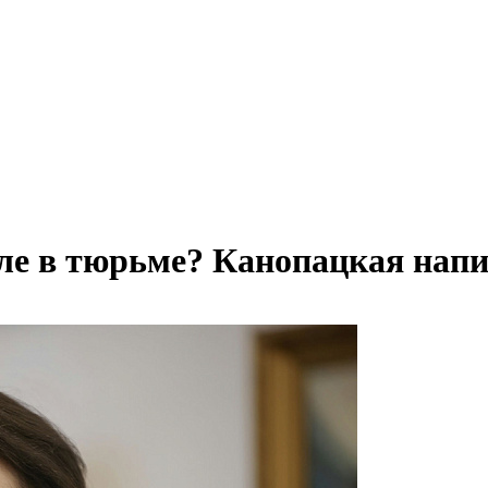
еле в тюрьме? Канопацкая нап