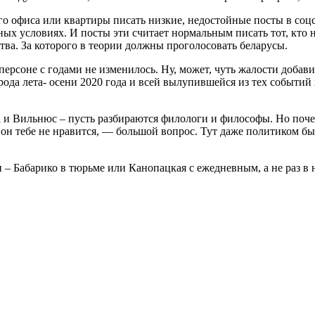
го офиса или квартиры писать низкие, недостойные посты в соц
сных условиях. И посты эти считает нормальным писать тот, кто
тва. За которого в теории должны проголосовать беларусы.
ерсоне с годами не изменилось. Ну, может, чуть жалости добави
ода лета- осени 2020 года и всей вылупившейся из тех событий
 и Вильнюс – пусть разбираются филологи и философы. Но почем
 он тебе не нравится, — большой вопрос. Тут даже политиком бы
 – Бабарико в тюрьме или Канопацкая с ежедневным, а не раз в 