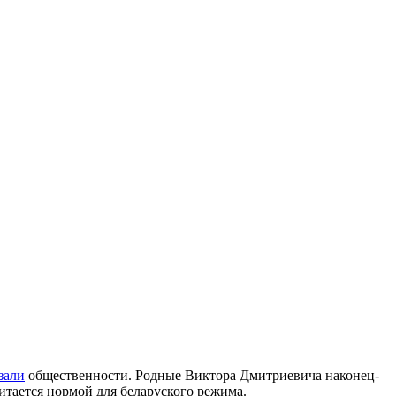
зали
общественности. Родные Виктора Дмитриевича наконец-
читается нормой для беларуского режима.