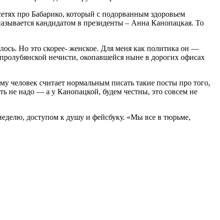
сетях про Бабарико, который с подорванным здоровьем
 называется кандидатом в президенты – Анна Канопацкая. То
лось. Но это скорее- женское. Для меня как политика он —
 пролубянской нечисти, окопавшейся ныне в дорогих офисах
у человек считает нормальным писать такие посты про того,
ть не надо — а у Канопацкой, будем честны, это совсем не
неделю, доступом к душу и фейсбуку. «Мы все в тюрьме,