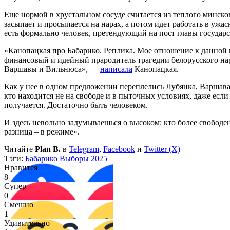
Еще нормой в хрустальном сосуде считается из теплого минско
засыпает и просыпается на нарах, а потом идет работать в ужа
есть формально человек, претендующий на пост главы государс
«Канопацкая про Бабарико. Реплика. Мое отношение к данной п
финансовый и идейный прародитель трагедии белорусского нар
Варшавы и Вильнюса», —
написала
Канопацкая.
Как у нее в одном предложении переплелись Лубянка, Варшава
кто находится не на свободе и в пыточных условиях, даже если
получается. Достаточно быть человеком.
И здесь невольно задумываешься о высоком: кто более свободен
разница – в режиме».
Читайте
Plan B.
в
Telegram
,
Facebook
и
Twitter (X)
Тэги:
Бабарико
Выборы 2025
Нравится
8
Супер
0
Смешно
1
Удивительно