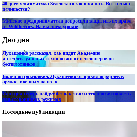
40 дней ультиматума Зеленского закончились. Все только
начинается?
Минские предприниматели попросили защитить их права
от Wildberries. На высшем уровне
Дно дня
Лукашенко рассказал, как видит Академию
интеллектуальных технологий: от пенсионеров до
беспилотников
Большая рокировка. Лукашенко отправил аграриев в
армию, военных на поля
Санкции теперь пойдут без пакетов: и это плохая новость
для сторонников режимов
Последние публикации