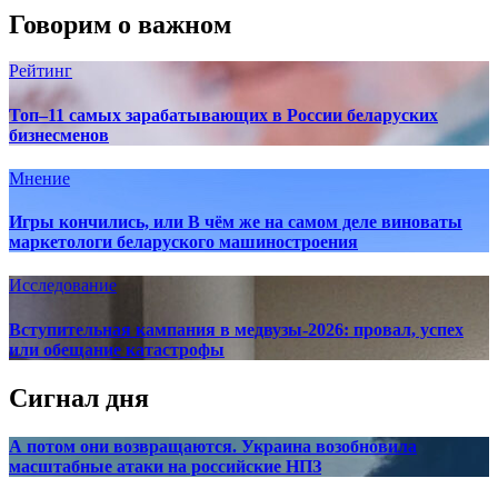
Говорим о важном
Рейтинг
Топ–11 самых зарабатывающих в России беларуских
бизнесменов
Мнение
Игры кончились, или В чём же на самом деле виноваты
маркетологи беларуского машиностроения
Исследование
Вступительная кампания в медвузы-2026: провал, успех
или обещание катастрофы
Сигнал дня
А потом они возвращаются. Украина возобновила
масштабные атаки на российские НПЗ