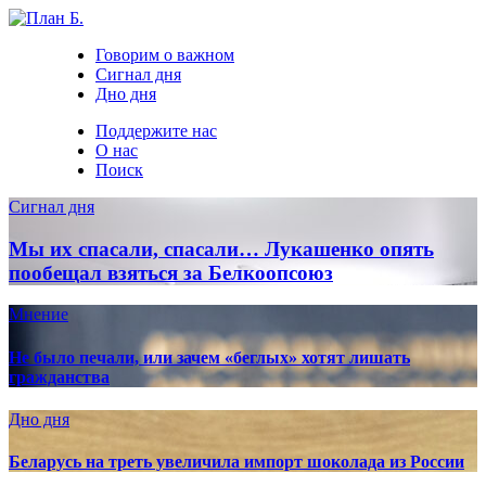
Говорим о важном
Сигнал дня
Дно дня
Поддержите нас
О нас
Поиск
Сигнал дня
Мы их спасали, спасали… Лукашенко опять
пообещал взяться за Белкоопсоюз
Мнение
Не было печали, или зачем «беглых» хотят лишать
гражданства
Дно дня
Беларусь на треть увеличила импорт шоколада из России