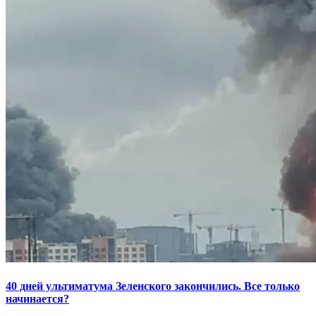
40 дней ультиматума Зеленского закончились. Все только
начинается?