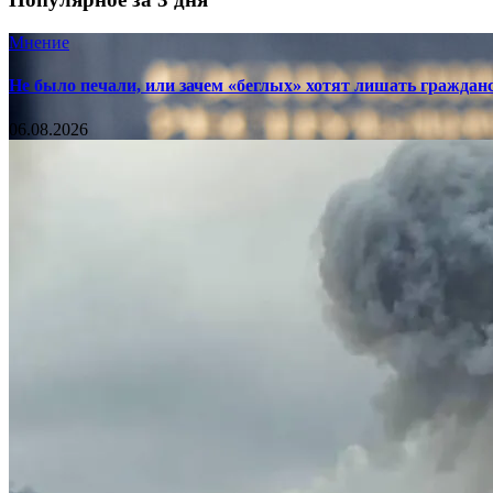
Мнение
Не было печали, или зачем «беглых» хотят лишать граждан
06.08.2026