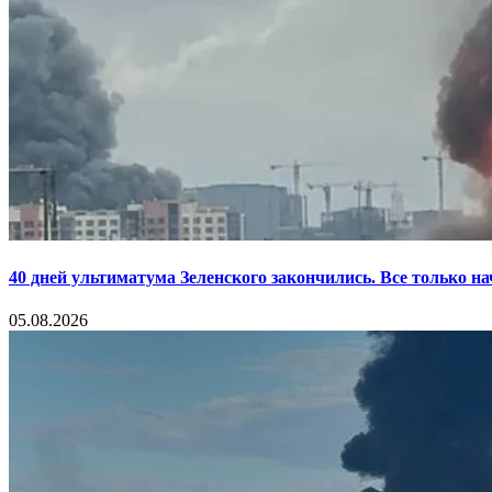
40 дней ультиматума Зеленского закончились. Все только н
05.08.2026