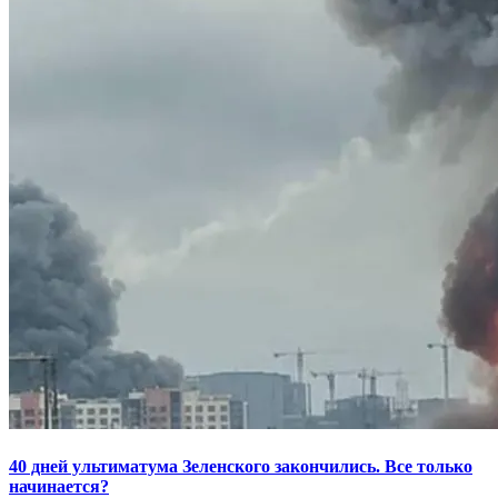
40 дней ультиматума Зеленского закончились. Все только
начинается?