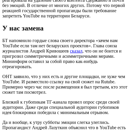
реагировала на удаление своего контента сдержанно и почти
без эмоций. В отличие от многих других. Потому что первой
реакцией государственной пропаганды были требование
запретить YouTube на территории Беларуси.
У нас замена
БТ напомнило гордые слова своего директора «зачем нам
YouTube если там нет беларуских проектов». Глава союза
журналистов Андрей Кривошеев
сказал
, что он не боится и
пригрозил симметричными и асимметричными мерами.
Мининформ оставил за собой право как-нибудь
отреагировать.
ОНТ заявило, что у них есть и другие площадки, не хуже чем
YouTube. И разместило ссылку на свой сюжет на Rutube.
Примерно через час после размещения я был третьим, кто этот
сюжет там посмотрел.
Близкий к губопикам ТГ-канала провел опрос среди своей
аудитории. Даже среди специальной аудитории губопиков
идея блокировки победила с минимальным отрывом.
Да и вообще, к утру субботы эмоции слегка улеглись.
Пропагандист Андрей Лазуткин объяснил что в YouTube есть