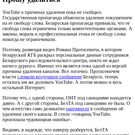
YouTube о причинах удаления пока не сообщил.
Государственная пропаганда объяснила удаление покушением
на ее свободу слова. Беларуская пропаганда привыкла, что ее
свобода слова ограничена только компетентными органами. А
законы, мораль и профессиональная этика ее свободу слова
никогда не ограничивали.
Поэтому, размещая видео Романа Протасевича, в котором
беларуский КГБ раскрыл персональные данные сотрудников
Беларуского расследовательского центра, никто не ждал
ничего дурного. Именно это является пока одной из версий
причины удаления каналов. Все логично. Протасевичем
власти
сломали воздушное сообщение
Беларуси, теперь
осталось им же доломать YouTube. А потом можно и весь
остальной Интернет.
Потому что, с одной стороны, ОНТ под санкциями находится
давно. А с другой стороны, БелТА под санкциями не была. О
чем агентство само деликатно
напомнило
в сообщении об
удалении своего канала. В стиле «товарищ YouTube,
произошла чудовищная ошибка».
Видимо, в надежде, что наверху разберутся, БелТА