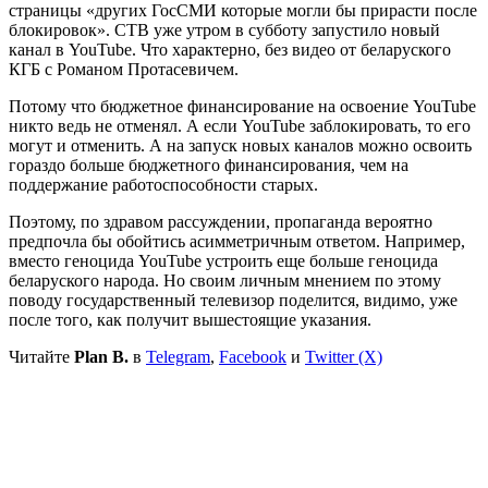
страницы «других ГосСМИ которые могли бы прирасти после
блокировок». СТВ уже утром в субботу запустило новый
канал в YouTube. Что характерно, без видео от беларуского
КГБ с Романом Протасевичем.
Потому что бюджетное финансирование на освоение YouTube
никто ведь не отменял. А если YouTube заблокировать, то его
могут и отменить. А на запуск новых каналов можно освоить
гораздо больше бюджетного финансирования, чем на
поддержание работоспособности старых.
Поэтому, по здравом рассуждении, пропаганда вероятно
предпочла бы обойтись асимметричным ответом. Например,
вместо геноцида YouTube устроить еще больше геноцида
беларуского народа. Но своим личным мнением по этому
поводу государственный телевизор поделится, видимо, уже
после того, как получит вышестоящие указания.
Читайте
Plan B.
в
Telegram
,
Facebook
и
Twitter (X)