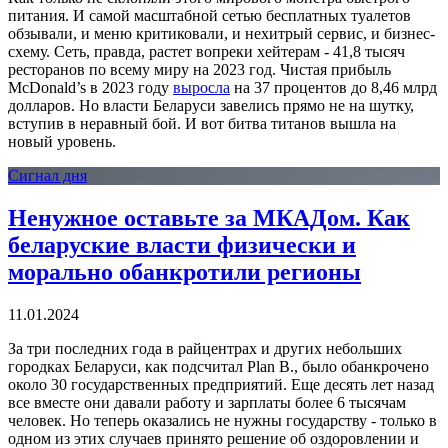
питания. И самой масштабной сетью бесплатных туалетов
обзывали, и меню критиковали, и нехитрый сервис, и бизнес-
схему. Сеть, правда, растет вопреки хейтерам - 41,8 тысяч
ресторанов по всему миру на 2023 год. Чистая прибыль
McDonald’s в 2023 году
выросла
на 37 процентов до 8,46 млрд
долларов. Но власти Беларуси завелись прямо не на шутку,
вступив в неравный бой. И вот битва титанов вышла на
новый уровень.
Сигнал дня
Ненужное оставьте за МКАДом. Как
беларуские власти физически и
морально обанкротили регионы
11.01.2024
За три последних года в райцентрах и других небольших
городках Беларуси, как подсчитал Plan B., было обанкрочено
около 30 государственных предприятий. Еще десять лет назад
все вместе они давали работу и зарплаты более 6 тысячам
человек. Но теперь оказались не нужны государству - только в
одном из этих случаев принято решение об оздоровлении и