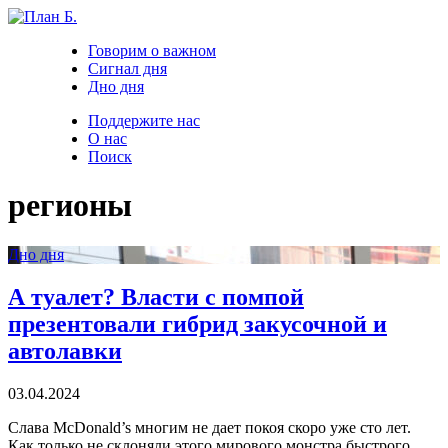
Говорим о важном
Сигнал дня
Дно дня
Поддержите нас
О нас
Поиск
регионы
Дно дня
А туалет? Власти с помпой
презентовали гибрид закусочной и
автолавки
03.04.2024
Слава McDonald’s многим не дает покоя скоро уже сто лет.
Как только не склоняли этого мирового монстра быстрого