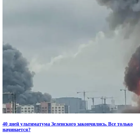
40 дней ультиматума Зеленского закончились. Все только
начинается?