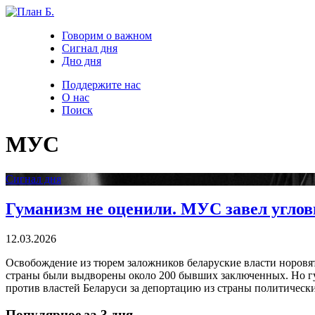
Говорим о важном
Сигнал дня
Дно дня
Поддержите нас
О нас
Поиск
МУС
Сигнал дня
Гуманизм не оценили. МУС завел углов
12.03.2026
Освобождение из тюрем заложников беларуские власти норовят 
страны были выдворены около 200 бывших заключенных. Но гу
против властей Беларуси за депортацию из страны политическ
Популярное за 3 дня