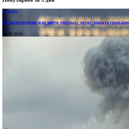
Мнение
Не было печали, или зачем «беглых» хотят лишать граждан
06.08.2026