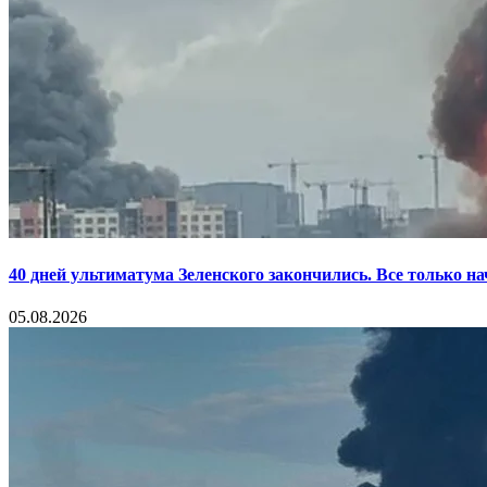
40 дней ультиматума Зеленского закончились. Все только н
05.08.2026