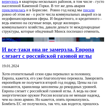
вернулось
в квартиры нескольких районов, в том числе - густо
населенной Каменной Горки.
В тот же день авария
приключилась
и в Борисове. Ровно год назад мы
писали
ровно об этом же - о росте числа коммунальных аварий из-за
недофинансирования сферы. И бюджетного, и кредитиного -
ведь именно на скучные вещи, вроде жилищно-
коммунального хозяйства, давали деньги те международные
структуры, которые обидчивый Минск поспешил отменить.
Сигнал дня
И все-таки она не замерзла. Европа
слезает с российской газовой иглы
19.01.2024
Хотя отопительный сезон едва перевалил за половину,
Европа, кажется, его уже благополучно пережила. Заморозить
европейцев не получается второй год подряд. Цены на газ
снижаются, хранилища заполнены до рекордных уровней.
Европа слезает с российской газовой иглы. А ведь на свое
энергетическое оружие Россия возлагала не меньше надежд,
чем на свою армию. Но кажется, опять промахнулись.
Бомбить ЕС не получилось, так что, как водится, пришлось