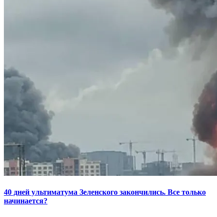
40 дней ультиматума Зеленского закончились. Все только
начинается?