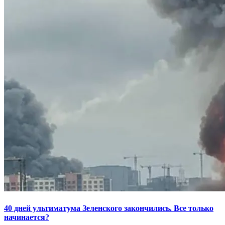
40 дней ультиматума Зеленского закончились. Все только
начинается?