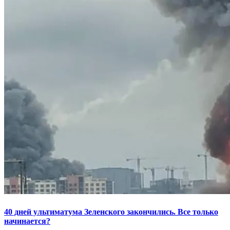
40 дней ультиматума Зеленского закончились. Все только
начинается?