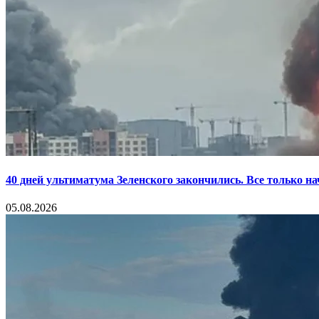
40 дней ультиматума Зеленского закончились. Все только н
05.08.2026