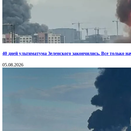
40 дней ультиматума Зеленского закончились. Все только н
05.08.2026