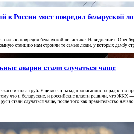
й в России мост повредил беларуской ло
 сильно повредил беларуской логистике. Наводнение в Оренбург
томную станцию нам строили те самые люди, у которых дамбу ст
ьные аварии стали случаться чаще
ческого износа труб. Еще месяц назад пропагандисты радостно п
ому что и беларуские, и российские власти решили, что ЖКХ — э
руси стали случаться чаще, после того как правительство нача