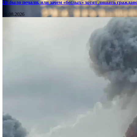
Не было печали, или зачем «беглых» хотят лишать граждан
06.08.2026