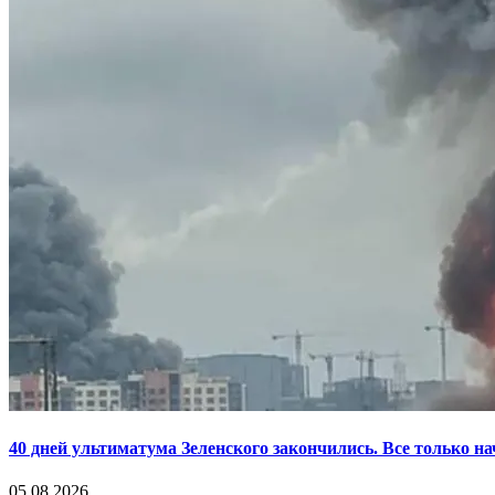
40 дней ультиматума Зеленского закончились. Все только н
05.08.2026