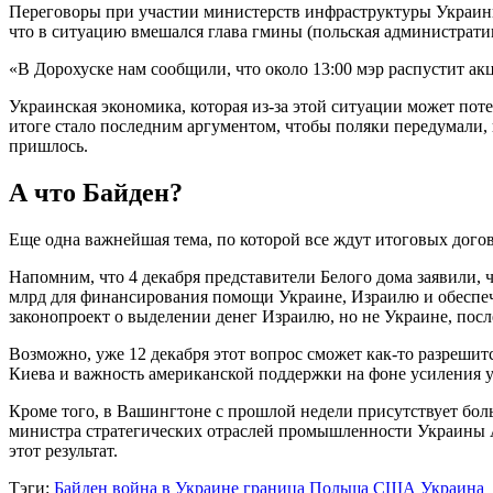
Переговоры при участии министерств инфраструктуры Украины
что в ситуацию вмешался глава гмины (польская администрати
«В Дорохуске нам сообщили, что около 13:00 мэр распустит акц
Украинская экономика, которая из-за этой ситуации может пот
итоге стало последним аргументом, чтобы поляки передумали, н
пришлось.
А что Байден?
Еще одна важнейшая тема, по которой все ждут итоговых дог
Напомним, что 4 декабря представители Белого дома заявили,
млрд для финансирования помощи Украине, Израилю и обеспеч
законопроект о выделении денег Израилю, но не Украине, посл
Возможно, уже 12 декабря этот вопрос сможет как-то разреши
Киева и важность американской поддержки на фоне усиления у
Кроме того, в Вашингтоне с прошлой недели присутствует бол
министра стратегических отраслей промышленности Украины
этот результат.
Тэги:
Байден
война в Украине
граница
Польша
США
Украина