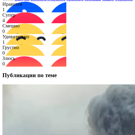
Нравится
1
Супер
4
Смешно
0
Удивительно
1
Грустно
0
Злюсь
0
Публикации по теме