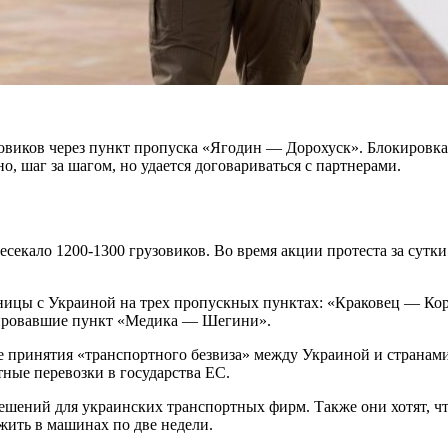
овиков через пункт пропуска «Ягодин — Дорохуск». Блокировка 
о, шаг за шагом, но удается договариваться с партнерами.
есекало 1200-1300 грузовиков. Во время акции протеста за сутк
аницы с Украиной на трех пропускных пунктах: «Краковец — Ко
кировавшие пункт «Медика — Шегини».
принятия «транспортного безвиза» между Украиной и странами
ные перевозки в государства ЕС.
ешений для украинских транспортных фирм. Также они хотят, ч
 жить в машинах по две недели.