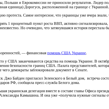
, Польши и Еврокомиссии не приносили результатов. Лидер по
вная единица) Дорогуск, расположенной на границе с Украиной.
ию протеста. Самое интересное, что украинцы уже вчера знали, 
ерять 1 процентный пункт роста ВВП, активно сигнализировала, 
еизвестно. Но очевидно, что затянувшаяся история перестала бы
оворенностей, — финансовая
помощь США Украине
.
 что у США заканчиваются средства на помощь Украине. В октяб
ения безопасности границ США. Палата представителей, котора
е чего демократы заблокировали документ в Сенате.
тся. Джо Байден пригласил Зеленского в Белый дом, встреча со
даров РФ, сообщила пресс-служба Белого дома.
ьшая украинская делегация вместе в составе главы Офиса прези
 Александра Камышина. И она уже «получила нужные сигналы