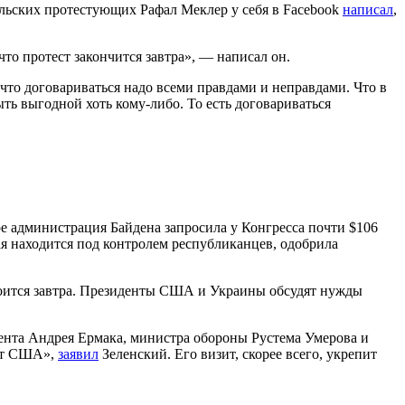
льских протестующих Рафал Меклер у себя в Facebook
написал
,
что протест закончится завтра», — написал он.
что договариваться надо всеми правдами и неправдами. Что в
ть выгодной хоть кому-либо. То есть договариваться
ре администрация Байдена запросила у Конгресса почти $106
я находится под контролем республиканцев, одобрила
стоится завтра. Президенты США и Украины обсудят нужды
дента Андрея Ермака, министра обороны Рустема Умерова и
 от США»,
заявил
Зеленский. Его визит, скорее всего, укрепит