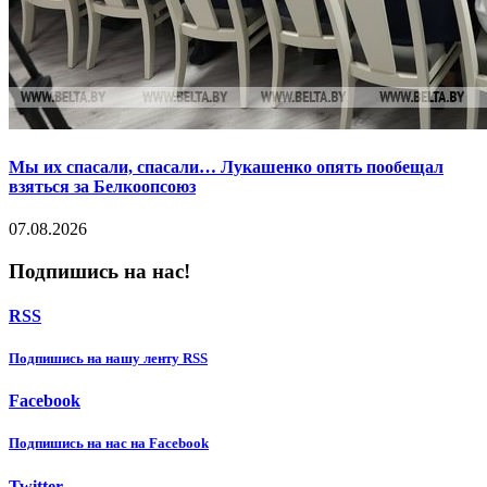
Мы их спасали, спасали… Лукашенко опять пообещал
взяться за Белкоопсоюз
07.08.2026
Подпишись на нас!
RSS
Подпишиcь на нашу ленту RSS
Facebook
Подпишиcь на нас на Facebook
Twitter