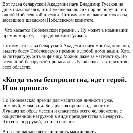
Вот глава беларуской Академии наук Владимир Гусаков на
днях пожаловался, что Лукашенко до сих пор не получил ни
одной Нобелевской премии. Потому что мешают англосаксы,
засевшие в шведском Нобелевском комитете.
«Что касается Нобелевской премии… Ну может в номинации
премия мира?», — предположил Гусаков.
Потому что глава беларуской Академии наук мог бы, конечно,
выдать боссу Нобелевскую премию в любой номинации. Хоть
за литературу, хоть за физику. Можно даже за математику. Во
вселенной беларуской пропаганды Лукашенко – авторитет во
всех областях.
«Когда тьма беспросветна, идет герой.
И он пришел»
Но Нобелевская премия для масштабов личности уже,
пожалуй, мелковата. Беларуская пропаганда лепит из
Лукашенко образ мессии и спасителя всего человечества с
общественной нагрузкой в виде президентства в Беларуси.
Что есть под рукой, из того и лепит.
Вот если раньше лесть пытались маскировать