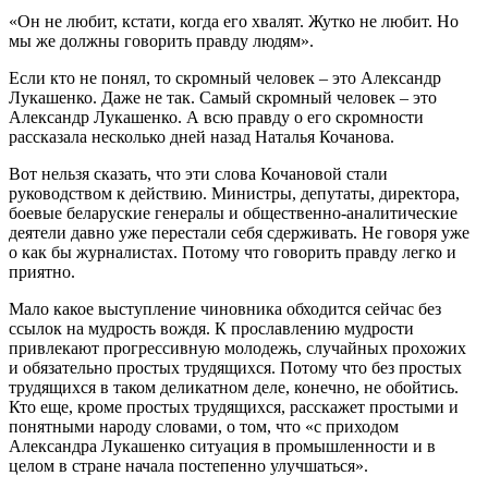
«Он не любит, кстати, когда его хвалят. Жутко не любит. Но
мы же должны говорить правду людям».
Если кто не понял, то скромный человек – это Александр
Лукашенко. Даже не так. Самый скромный человек – это
Александр Лукашенко. А всю правду о его скромности
рассказала несколько дней назад Наталья Кочанова.
Вот нельзя сказать, что эти слова Кочановой стали
руководством к действию. Министры, депутаты, директора,
боевые беларуские генералы и общественно-аналитические
деятели давно уже перестали себя сдерживать. Не говоря уже
о как бы журналистах. Потому что говорить правду легко и
приятно.
Мало какое выступление чиновника обходится сейчас без
ссылок на мудрость вождя. К прославлению мудрости
привлекают прогрессивную молодежь, случайных прохожих
и обязательно простых трудящихся. Потому что без простых
трудящихся в таком деликатном деле, конечно, не обойтись.
Кто еще, кроме простых трудящихся, расскажет простыми и
понятными народу словами, о том, что «с приходом
Александра Лукашенко ситуация в промышленности и в
целом в стране начала постепенно улучшаться».