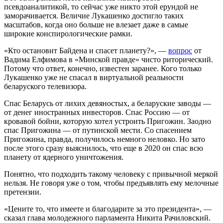
псевдоаналитикой, то сейчас уже никто этой ерундой не
заморачивается. Величие Лукашенко достигло таких
масштабов, когда оно больше не влезает даже в самые
широкие конспирологические рамки.
«Кто остановит Байдена и спасет планету?», —
вопрос
от
Вадима Елфимова в «Минской правде» чисто риторический.
Потому что ответ, конечно, известен заранее. Кого только
Лукашенко уже не спасал в виртуальной реальности
беларуского телевизора.
Спас Беларусь от лихих девяностых, а беларуские заводы —
от денег иностранных инвесторов. Спас Россию — от
кровавой бойни, которую хотел устроить Пригожин. Заодно
спас Пригожина — от путинской мести. Со спасением
Пригожина, правда, получилось немного неловко. Но зато
после этого сразу выяснилось, что еще в 2020 он спас всю
планету от ядерного уничтожения.
Понятно, что подходить такому человеку с привычной меркой
нельзя. Не говоря уже о том, чтобы предъявлять ему мелочные
претензии.
«Цените то, что имеете и благодарите за это президента», —
сказал глава молодежного парламента Никита Рачиловский.