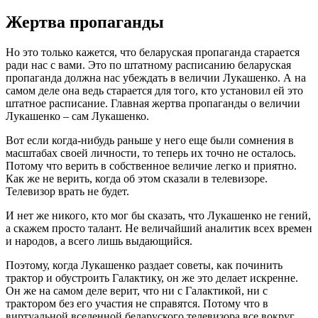
Жертва пропаганды
Но это только кажется, что беларуская пропаганда старается
ради нас с вами. Это по штатному расписанию беларуская
пропаганда должна нас убеждать в величии Лукашенко. А на
самом деле она ведь старается для того, кто установил ей это
штатное расписание. Главная жертва пропаганды о величии
Лукашенко – сам Лукашенко.
Вот если когда-нибудь раньше у него еще были сомнения в
масштабах своей личности, то теперь их точно не осталось.
Потому что верить в собственное величие легко и приятно.
Как же не верить, когда об этом сказали в телевизоре.
Телевизор врать не будет.
И нет же никого, кто мог бы сказать, что Лукашенко не гений,
а скажем просто талант. Не величайший аналитик всех времен
и народов, а всего лишь выдающийся.
Поэтому, когда Лукашенко раздает советы, как починить
трактор и обустроить Галактику, он же это делает искренне.
Он же на самом деле верит, что ни с Галактикой, ни с
трактором без его участия не справятся. Потому что в
виртуальной вселенной беларуского телевизора все вокруг