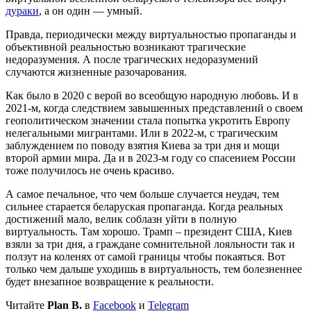
дураки
, а он один — умный.
Правда, периодически между виртуальностью пропаганды и
объективной реальностью возникают трагические
недоразумения. А после трагических недоразумений
случаются жизненные разочарования.
Как было в 2020 с верой во всеобщую народную любовь. И в
2021-м, когда следствием завышенных представлений о своем
геополитическом значении стала попытка укротить Европу
нелегальными мигрантами. Или в 2022-м, с трагическим
заблуждением по поводу взятия Киева за три дня и мощи
второй армии мира. Да и в 2023-м году со спасением России
тоже получилось не очень красиво.
А самое печальное, что чем больше случается неудач, тем
сильнее старается беларуская пропаганда. Когда реальных
достижений мало, велик соблазн уйти в полную
виртуальность. Там хорошо. Трамп – президент США, Киев
взяли за три дня, а граждане сомнительной лояльности так и
ползут на коленях от самой границы чтобы покаяться. Вот
только чем дальше уходишь в виртуальность, тем болезненнее
будет внезапное возвращение к реальности.
Читайте
Plan B.
в
Facebook
и
Telegram