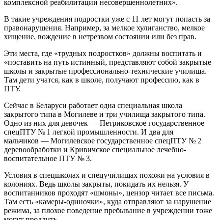
комплексной реабилитации несовершеннолетних».
В такие учреждения подростки уже с 11 лет могут попасть за
правонарушения. Например, за мелкое хулиганство, мелкое
хищение, вождение в нетрезвом состоянии или без прав.
Эти места, где «трудных подростков» должны воспитать и
«поставить на путь истинный, представляют собой закрытые
школы и закрытые профессионально-технические училища.
Там дети учатся, как в школе, получают профессию, как в
ПТУ.
Сейчас в Беларуси работает одна специальная школа
закрытого типа в Могилеве и три училища закрытого типа.
Одно из них для девочек — Петриковское государственное
спецПТУ № 1 легкой промышленности. И два для
мальчиков — Могилевское государственное спецПТУ № 2
деревообработки и Кривичское специальное лечебно-
воспитательное ПТУ № 3.
Условия в спецшколах и спецучилищах похожи на условия в
колониях. Ведь школы закрыты, покидать их нельзя. У
воспитанников проходят «шмоны», цензор читает все письма.
Там есть «камеры-одиночки», куда отправляют за нарушение
режима, за плохое поведение пребывание в учреждении тоже
могут продлить.