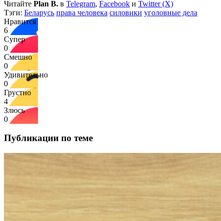
Читайте
Plan B.
в
Telegram
,
Facebook
и
Twitter (X)
Тэги:
Беларусь
права человека
силовики
уголовные дела
Нравится
6
Супер
0
Смешно
0
Удивительно
0
Грустно
4
Злюсь
0
Публикации по теме