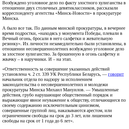
Возбуждено уголовное дело по факту злостного хулиганства в
отношении двух столичных девятиклассников, рассказали
корреспонденту агентства «Минск-Новости» в прокуратуре
Минска.
А было все так. По данным минской прокуратуры, в вечернее
время подростки, «находясь у монумента Победы, плевали в
Вечный огонь, бросали в него салфетки и жевательную
резинку». Их личности незамедлительно были установлены, в
отношении несовершеннолетних возбуждено уголовное дело
за злостное хулиганство. За брошенную в огонь салфетку и
жвачку – в наручники. И – на этап.
«Ответственность за совершение указанных действий
установлена ч. 2 ст. 339 УК Республики Беларусь, —
говорит
начальник отдела по надзору за исполнением
законодательства о несовершеннолетних и молодежи
прокуратуры Минска Михаил Мануилов. — Умышленные
действия, грубо нарушающие общественный порядок и
выражающие явное неуважение к обществу, отличающиеся по
своему содержанию исключительным цинизмом,
совершенные группой лиц, наказываются арестом, или
ограничением свободы на срок до 3 лет, или лишением
свободы на срок от 1 года до 6 лет».