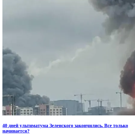
40 дней ультиматума Зеленского закончились. Все только
начинается?