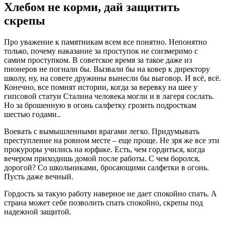
Хлебом не корми, дай защитить
скрепы
Про уважение к памятникам всем все понятно. Непонятно
только, почему наказание за проступок не соизмеримо с
самим проступком. В советское время за такое даже из
пионеров не погнали бы. Вызвали бы на ковер к директору
школу, ну, на совете дружины вынесли бы выговор. И всё, всё.
Конечно, все помнят истории, когда за веревку на шее у
гипсовой статуи Сталина человека могли и в лагеря сослать.
Но за брошенную в огонь салфетку грозить подросткам
шестью годами..
Воевать с вымышленными врагами легко. Придумывать
преступление на ровном месте – еще проще. Не зря же все эти
прокуроры учились на юрфаке. Есть, чем гордиться, когда
вечером приходишь домой после работы. С чем боролся,
дорогой? Со школьниками, бросающими салфетки в огонь.
Пусть даже вечный.
Гордость за такую работу наверное не дает спокойно спать. А
страна может себе позволить спать спокойно, скрепы под
надежной защитой.