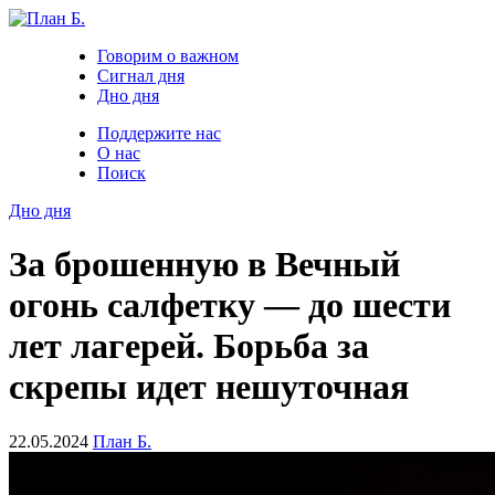
Говорим о важном
Сигнал дня
Дно дня
Поддержите нас
О нас
Поиск
Дно дня
За брошенную в Вечный
огонь салфетку — до шести
лет лагерей. Борьба за
скрепы идет нешуточная
22.05.2024
План Б.