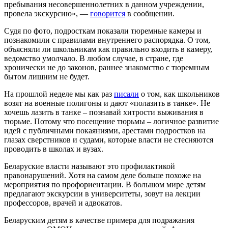
пребывания несовершеннолетних в данном учреждении,
провела экскурсию», —
говорится
в сообщении.
Судя по фото, подросткам показали тюремные камеры и
познакомили с правилами внутреннего распорядка. О том,
объясняли ли школьникам как правильно входить в камеру,
ведомство умолчало. В любом случае, в стране, где
хронически не до законов, раннее знакомство с тюремным
бытом лишним не будет.
На прошлой неделе мы как раз
писали
о том, как школьников
возят на военные полигоны и дают «полазить в танке». Не
хочешь лазить в танке – познавай хитрости выживания в
тюрьме. Потому что посещение тюрьмы – логичное развитие
идей с публичными покаяниями, арестами подростков на
глазах сверстников и судами, которые власти не стесняются
проводить в школах и вузах.
Беларуские власти называют это профилактикой
правонарушений. Хотя на самом деле больше похоже на
мероприятия по профориентации. В большом мире детям
предлагают экскурсии в университеты, зовут на лекции
профессоров, врачей и адвокатов.
Беларуским детям в качестве примера для подражания