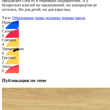
предлагают ОМОН и тюремных надзирателей. А у
беларуских властей ни предложений, ни альтернатив не
осталось. Ни для детей, ни для взрослых.
Тэги:
Образование
права человека
тюрьма
школа
Нравится
5
Супер
0
Смешно
4
Удивительно
6
Грустно
2
Злюсь
0
Публикации по теме