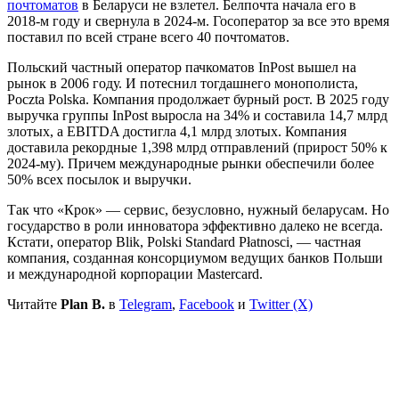
почтоматов
в Беларуси не взлетел. Белпочта начала его в
2018-м году и свернула в 2024-м. Госоператор за все это время
поставил по всей стране всего 40 почтоматов.
Польский частный оператор пачкоматов InPost вышел на
рынок в 2006 году. И потеснил тогдашнего монополиста,
Poczta Polska. Компания продолжает бурный рост. В 2025 году
выручка группы InPost выросла на 34% и составила 14,7 млрд
злотых, а EBITDA достигла 4,1 млрд злотых. Компания
доставила рекордные 1,398 млрд отправлений (прирост 50% к
2024-му). Причем международные рынки обеспечили более
50% всех посылок и выручки.
Так что «Крок» — сервис, безусловно, нужный беларусам. Но
государство в роли инноватора эффективно далеко не всегда.
Кстати, оператор Blik, Polski Standard Płatnosci, — частная
компания, созданная консорциумом ведущих банков Польши
и международной корпорации Mastercard.
Читайте
Plan B.
в
Telegram
,
Facebook
и
Twitter (X)