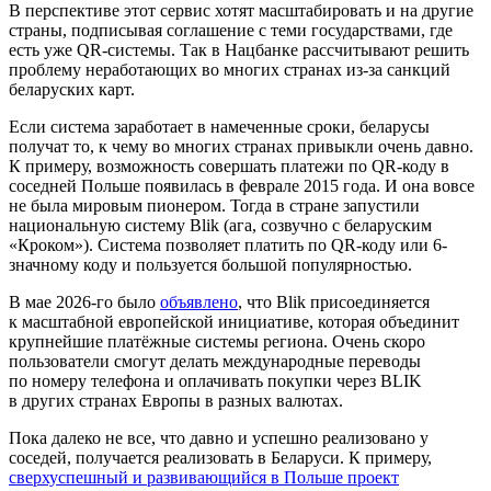
В перспективе этот сервис хотят масштабировать и на другие
страны, подписывая соглашение с теми государствами, где
есть уже QR-системы. Так в Нацбанке рассчитывают решить
проблему неработающих во многих странах из-за санкций
беларуских карт.
Если система заработает в намеченные сроки, беларусы
получат то, к чему во многих странах привыкли очень давно.
К примеру, возможность совершать платежи по QR-коду в
соседней Польше появилась в феврале 2015 года. И она вовсе
не была мировым пионером. Тогда в стране запустили
национальную систему Blik (ага, созвучно с беларуским
«Кроком»). Система позволяет платить по QR-коду или 6-
значному коду и пользуется большой популярностью.
В мае 2026-го было
объявлено
, что Blik присоединяется
к масштабной европейской инициативе, которая объединит
крупнейшие платёжные системы региона. Очень скоро
пользователи смогут делать международные переводы
по номеру телефона и оплачивать покупки через BLIK
в других странах Европы в разных валютах.
Пока далеко не все, что давно и успешно реализовано у
соседей, получается реализовать в Беларуси. К примеру,
сверхуспешный и развивающийся в Польше проект