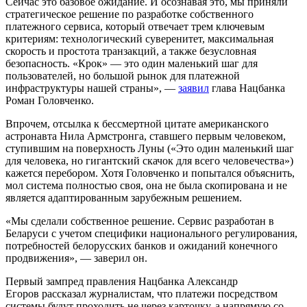
Сейчас это базовое ожидание. И осознавая это, мы приняли
стратегическое решение по разработке собственного
платежного сервиса, который отвечает трем ключевым
критериям: технологический суверенитет, максимальная
скорость и простота транзакций, а также безусловная
безопасность. «Крок» — это один маленький шаг для
пользователей, но большой рынок для платежной
инфраструктуры нашей страны», —
заявил
глава Нацбанка
Роман Головченко.
Впрочем, отсылка к бессмертной цитате американского
астронавта Нила Армстронга, ставшего первым человеком,
ступившим на поверхность Луны («Это один маленький шаг
для человека, но гигантский скачок для всего человечества»)
кажется перебором. Хотя Головченко и попытался объяснить,
мол система полностью своя, она не была скопирована и не
является адаптированным зарубежным решением.
«Мы сделали собственное решение. Сервис разработан в
Беларуси с учетом специфики национального регулирования,
потребностей белорусских банков и ожиданий конечного
продвижения», — заверил он.
Первый зампред правления Нацбанка Александр
Егоров рассказал журналистам, что платежи посредством
системы будут проходить не через карточку, а напрямую со