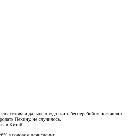
сия готова и дальше продолжать бесперебойно поставлять
одать Пекину, не случилось.
ля в Китай.
26% в годовом исчислении.