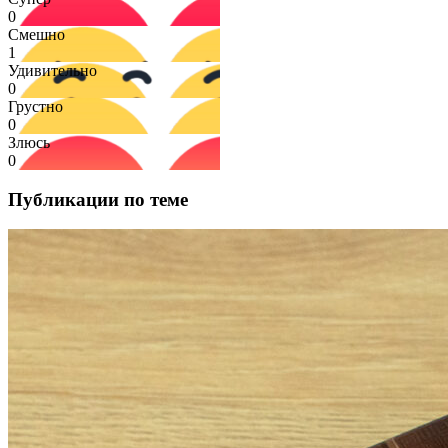
0
Смешно
1
Удивительно
0
Грустно
0
Злюсь
0
Публикации по теме