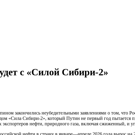
будет с «Силой Сибири-2»
ином закончились неубедительными заявлениями о том, что Рос
одом «Сила Сибири-2», который Путин не первый год пытается пр
 экспортеров нефти, природного газа, включая сжиженный, и уг
ссийской нефти в страну в январе—апреле 2026 года вырос на 