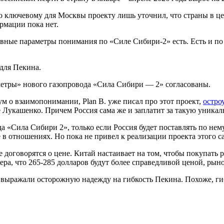
о ключевому для Москвы проекту лишь уточнил, что страны
в ц
рмации пока нет.
овные параметры понимания по «Силе Сибири-2» есть. Есть и по 
 для Пекина.
аметры» нового газопровода «Сила Сибири — 2» согласованы.
м о взаимопонимании, Plan B. уже писал про этот проект,
остро
е Лукашенко. Причем Россия сама же и заплатит за такую уника
ода «Сила Сибири 2», только если Россия будет поставлять по н
 в отношениях. Но пока не привел к реализации проекта этого с
е договорятся о цене. Китай настаивает на том, чтобы покупать 
нера, что 265-285 долларов будут более справедливой ценой, ры
выражали осторожную надежду на гибкость Пекина. Похоже, гиб