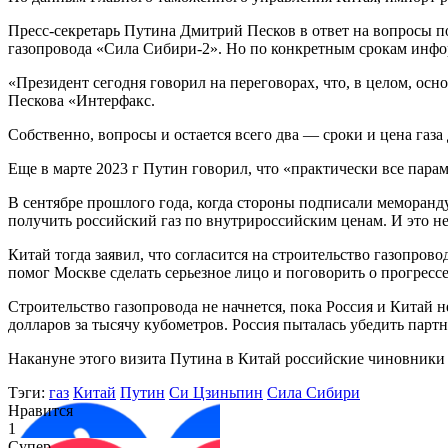
Пресс-секретарь Путина Дмитрий Песков в ответ на вопросы п
газопровода «Сила Сибири-2». Но по конкретным срокам инфо
«Президент сегодня говорил на переговорах, что, в целом, осн
Пескова «Интерфакс.
Собственно, вопросы и остается всего два — сроки и цена газа
Еще в марте 2023 г Путин говорил, что «практически все пар
В сентябре прошлого года, когда стороны подписали меморанду
получить российский газ по внутрироссийским ценам. И это н
Китай тогда заявил, что согласится на строительство газопров
помог Москве сделать серьезное лицо и поговорить о прогрессе
Строительство газопровода не начнется, пока Россия и Китай н
долларов за тысячу кубометров. Россия пыталась убедить парт
Накануне этого визита Путина в Китай российские чиновники 
Тэги:
газ
Китай
Путин
Си Цзиньпин
Сила Сибири
Нравится
1
Супер