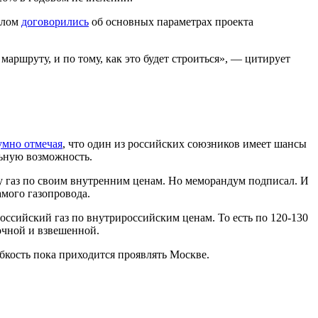
елом
договорились
об основных параметрах проекта
маршруту, и по тому, как это будет строиться», — цитирует
умно отмечая
, что один из российских союзников имеет шансы
льную возможность.
ему газ по своим внутренним ценам. Но меморандум подписал. И
амого газопровода.
российский газ по внутрироссийским ценам. То есть по 120-130
ночной и взвешенной.
кость пока приходится проявлять Москве.