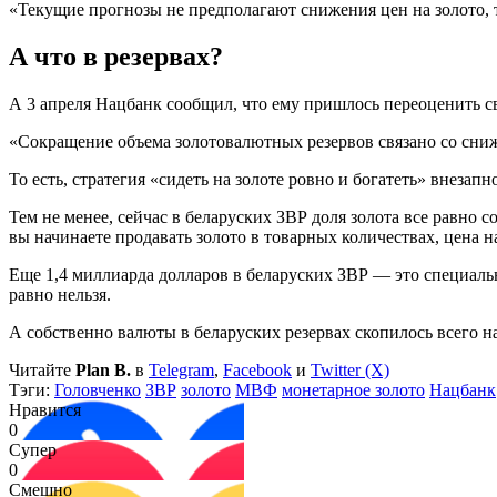
«Текущие прогнозы не предполагают снижения цен на золото, 
А что в резервах?
А 3 апреля Нацбанк сообщил, что ему пришлось переоценить св
«Сокращение объема золотовалютных резервов связано со сни
То есть, стратегия «сидеть на золоте ровно и богатеть» внезапн
Тем не менее, сейчас в беларуских ЗВР доля золота все равно с
вы начинаете продавать золото в товарных количествах, цена на
Еще 1,4 миллиарда долларов в беларуских ЗВР — это специаль
равно нельзя.
А собственно валюты в беларуских резервах скопилось всего н
Читайте
Plan B.
в
Telegram
,
Facebook
и
Twitter (X)
Тэги:
Головченко
ЗВР
золото
МВФ
монетарное золото
Нацбанк
Нравится
0
Супер
0
Смешно