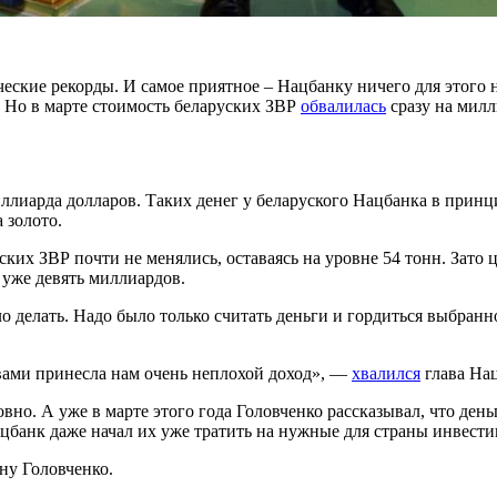
ские рекорды. И самое приятное – Нацбанку ничего для этого н
. Но в марте стоимость беларуских ЗВР
обвалилась
сразу на милл
иллиарда долларов. Таких денег у беларуского Нацбанка в прин
а золото.
ких ЗВР почти не менялись, оставаясь на уровне 54 тонн. Зато це
 уже девять миллиардов.
ло делать. Надо было только считать деньги и гордиться выбран
ами принесла нам очень неплохой доход», —
хвалился
глава Нац
овно. А уже в марте этого года Головченко рассказывал, что день
Нацбанк даже начал их уже тратить на нужные для страны инвес
ну Головченко.