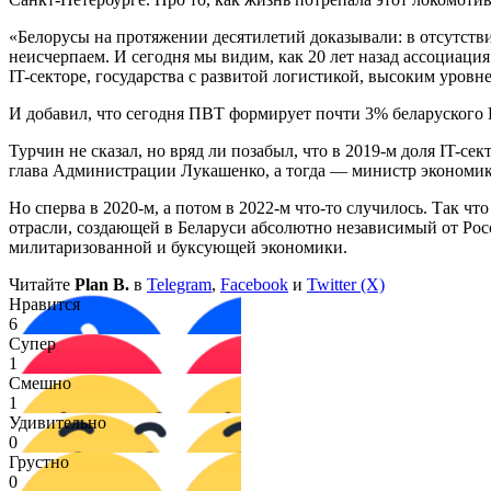
«Белорусы на протяжении десятилетий доказывали: в отсутстви
неисчерпаем. И сегодня мы видим, как 20 лет назад ассоциац
IT-секторе, государства с развитой логистикой, высоким уро
И добавил, что сегодня ПВТ формирует почти 3% беларуского 
Турчин не сказал, но вряд ли позабыл, что в 2019-м доля IT-се
глава Администрации Лукашенко, а тогда — министр эконом
Но сперва в 2020-м, а потом в 2022-м что-то случилось. Так чт
отрасли, создающей в Беларуси абсолютно независимый от Ро
милитаризованной и буксующей экономики.
Читайте
Plan B.
в
Telegram
,
Facebook
и
Twitter (X)
Нравится
6
Супер
1
Смешно
1
Удивительно
0
Грустно
0