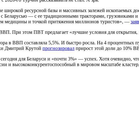
е широкой ресурсной базы и массивных залежей ископаемых дост
ия с Беларусью — с ее традиционными тракторами, грузовиками 
внем медицины и точкой притяжения миллионов туристов», —
зая
ВВП. При этом ПВТ предлагает «лучшие условия для открытия, 
ктора в ВВП составляла 5,5%. И быстро росла. На 4 процентных п
ики Дмитрий Крутой
прогнозировал
прирост этой доли до 10% ВВ
о сегодня для Беларуси и «почти 3%» — успех. Хотя очевидно, чт
ссии и высококонкурентоспособный в мировом масштабе кластер