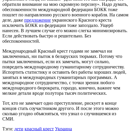
обратили внимание на мою скромную персону». Надо думать,
обеспокоенности международной федерации БОКК тоже
пошлет по направлению русского военного корабля. На самом
деле, даже
предложение
украинского Красного креста
исключить БОКК из федерации тоже запоздало. Ущерб
нанесен. В лучшем случае его можно слегка минимизировать.
Если действовать быстро и решительно. Без
обеспокоенностей.
Международный Красный крест годами не замечал ни
заключенных, ни пыток в беларуских тюрьмах. Потому что
пытки заключенных, если их замечать, могут сильно,
повредить международному гуманитарному сотрудничеству.
Испортить статистику и оставить без работы хороших людей,
занятых в международных гуманитарных программах. А
международное сотрудничество, с точки зрения любого
международного бюрократа, гораздо, конечно, важнее чем
мелкие детали вроде полутора тысяч политических.
Тот, кто не замечает одно преступление, рискует в конце
концов стать соучастником другого. И после этого можно
сколько угодно объясняться, что узнал о случившемся из
СМИ.
Тэги:
дети
красный крест
Украина