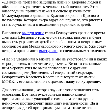
«Движение призвано защищать жизнь и здоровье людей и
обеспечивать уважение к человеческой личности». Этот
благородный принцип лежит в основе деятельности
Международного движения Красного креста и Красного
полумесяца. Которое вчера вдруг обнаружило, что рискует
стать соучастником в похищении украинских детей.
Вчерашнее
выступление
главы Беларуского красного креста
Дмитрия Шевцова о том, что он вывозил, вывозит и будет
вывозить украинских детей стало большим и неприятным
сюрпризом для Международного красного креста. Уже среду
вечером организация
выступила
со специальным заявлением.
«Нас не уведомили о визите, и мы не участвовали ни в каких
мероприятиях, в том числе с детьми… Визит и связанные с
ним мероприятия не были согласованы с другими
составляющими Движения… Генеральный секретарь
Белорусского Красного Креста не выступает от имени
МФКК… его заявления не отражают нашу точку зрения».
Для легкой паники, которая звучит в тоне заявления есть
основания. Все-таки руководитель национальной
организации, выступающий с символом зет на рукаве
немножко противоречит принципу нейтральности. Да и
депортация детей принципам гуманизма тоже не очень