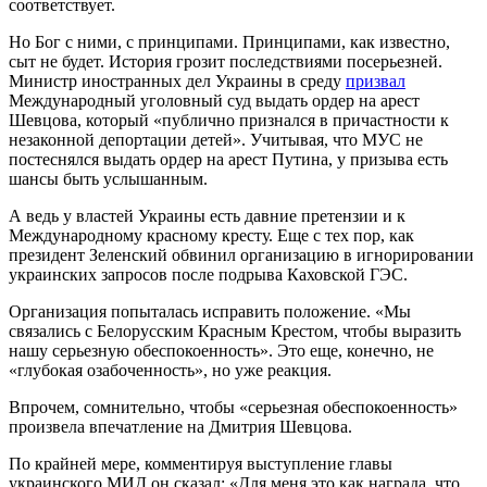
соответствует.
Но Бог с ними, с принципами. Принципами, как известно,
сыт не будет. История грозит последствиями посерьезней.
Министр иностранных дел Украины в среду
призвал
Международный уголовный суд выдать ордер на арест
Шевцова, который «публично признался в причастности к
незаконной депортации детей». Учитывая, что МУС не
постеснялся выдать ордер на арест Путина, у призыва есть
шансы быть услышанным.
А ведь у властей Украины есть давние претензии и к
Международному красному кресту. Еще с тех пор, как
президент Зеленский обвинил организацию в игнорировании
украинских запросов после подрыва Каховской ГЭС.
Организация попыталась исправить положение. «Мы
связались с Белорусским Красным Крестом, чтобы выразить
нашу серьезную обеспокоенность». Это еще, конечно, не
«глубокая озабоченность», но уже реакция.
Впрочем, сомнительно, чтобы «серьезная обеспокоенность»
произвела впечатление на Дмитрия Шевцова.
По крайней мере, комментируя выступление главы
украинского МИД он сказал: «Для меня это как награда, что