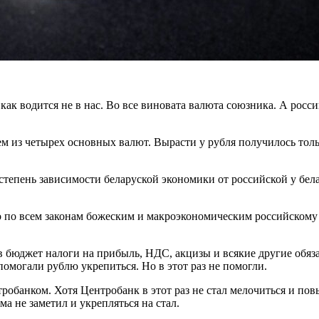
, как водится не в нас. Во все виновата валюта союзника. А росс
рем из четырех основных валют. Вырасти у рубля получилось то
степень зависимости беларуской экономики от российской у бела
 по всем законам божеским и макроэкономическим российскому р
 бюджет налоги на прибыль, НДС, акцизы и всякие другие обяз
омогали рублю укрепиться. Но в этот раз не помогли.
банком. Хотя Центробанк в этот раз не стал мелочиться и повы
а не заметил и укрепляться на стал.