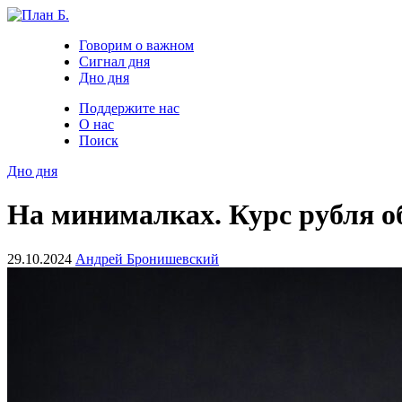
Говорим о важном
Сигнал дня
Дно дня
Поддержите нас
О нас
Поиск
Дно дня
На минималках. Курс рубля о
29.10.2024
Андрей Бронишевский