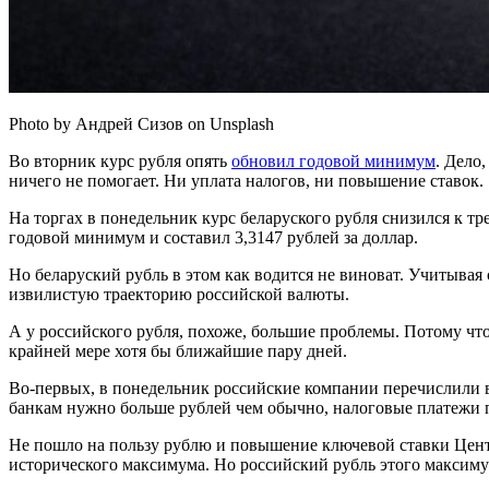
Photo by Андрей Сизов on Unsplash
Во вторник курс рубля опять
обновил годовой минимум
. Дело
ничего не помогает. Ни уплата налогов, ни повышение ставок.
На торгах в понедельник курс беларуского рубля снизился к т
годовой минимум и составил 3,3147 рублей за доллар.
Но беларуский рубль в этом как водится не виноват. Учитывая 
извилистую траекторию российской валюты.
А у российского рубля, похоже, большие проблемы. Потому что
крайней мере хотя бы ближайшие пару дней.
Во-первых, в понедельник российские компании перечислили в
банкам нужно больше рублей чем обычно, налоговые платежи п
Не пошло на пользу рублю и повышение ключевой ставки Центро
исторического максимума. Но российский рубль этого максимум