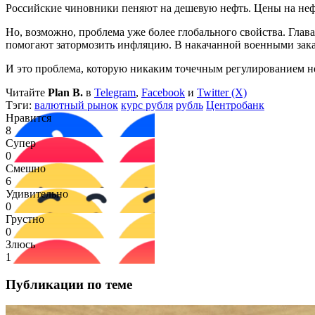
Российские чиновники пеняют на дешевую нефть. Цены на нефть
Но, возможно, проблема уже более глобального свойства. Гла
помогают затормозить инфляцию. В накачанной военными заказ
И это проблема, которую никаким точечным регулированием не
Читайте
Plan B.
в
Telegram
,
Facebook
и
Twitter (X)
Тэги:
валютный рынок
курс рубля
рубль
Центробанк
Нравится
8
Супер
0
Смешно
6
Удивительно
0
Грустно
0
Злюсь
1
Публикации по теме