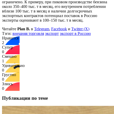
ограничено. К примеру, при пиковом производстве бензина
около 350–400 тыс. т в месяц, его внутреннем потреблении
вблизи 100 тыс. т в месяц и наличии долгосрочных
экспортных контрактов потенциал поставок в Россию
эксперты оценивают в 100–150 тыс. т в месяц.
Читайте
Plan B.
в
Telegram
,
Facebook
и
Twitter (X)
Тэги:
внешняя торговля
экспорт
экспорт в Россию
Нравится
2
Супер
0
Смешно
1
Удивительно
0
Грустно
0
Злюсь
0
Публикации по теме