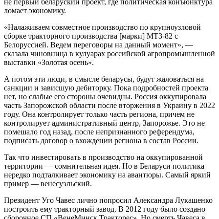
не первый беларуский проект, где политическая конъюнктура
ломает экономику.
«Налаживаем совместное производство по крупноузловой
сборке тракторного производства [марки] МТЗ-82 с
Белоруссией. Ведем переговоры на данный момент», —
сказала чиновница в кулуарах российской агропромышленной
выставки «Золотая осень».
А потом эти люди, в смысле беларусы, будут жаловаться на
санкции и зависшую дебиторку. Пока подробностей проекта
нет, но слабые его стороны очевидны. Россия оккупировала
часть Запорожской области после вторжения в Украину в 2022
году. Она контролирует только часть региона, причем не
контролирует административный центр, Запорожье. Это не
помешало год назад, после непризнанного референдума,
подписать договор о вхождении региона в состав России.
Так что инвестировать в производство на оккупированной
территории — сомнительная идея. Но в Беларуси политика
нередко подталкивает экономику на авантюры. Самый яркий
пример — венесуэльский.
Президент Уго Чавес лично попросил Александра Лукашенко
построить ему тракторный завод. В 2012 году было создано
сборочное СП «ВенеМинск Тракторес». Но смерть Чавеса в