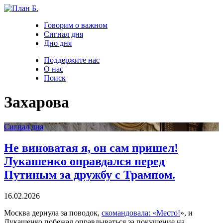
Говорим о важном
Сигнал дня
Дно дня
Поддержите нас
О нас
Поиск
Захарова
Сигнал дня
Не виноватая я, он сам пришел!
Лукашенко оправдался перед
Путиным за дружбу с Трампом.
16.02.2026
Москва дернула за поводок,
скомандовала: «Место!
», и
Лукашенко побежал оправдываться за покушение на