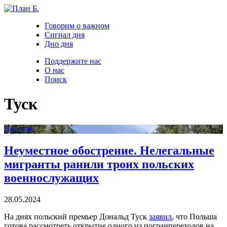
Говорим о важном
Сигнал дня
Дно дня
Поддержите нас
О нас
Поиск
Туск
Дно дня
Неуместное обострение. Нелегальные
мигранты ранили троих польских
военнослужащих
28.05.2024
На днях польский премьер Дональд Туск
заявил
, что Польша
готова рассмотреть открытие одного из погранпереходов на