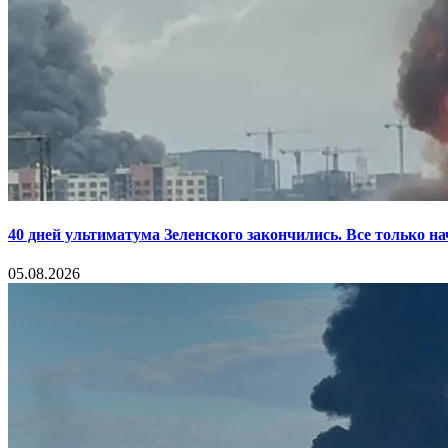
40 дней ультиматума Зеленского закончились. Все только н
05.08.2026