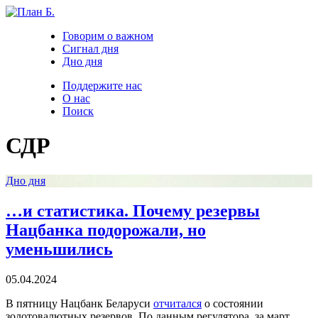
Говорим о важном
Сигнал дня
Дно дня
Поддержите нас
О нас
Поиск
СДР
Дно дня
…и статистика. Почему резервы
Нацбанка подорожали, но
уменьшились
05.04.2024
В пятницу Нацбанк Беларуси
отчитался
о состоянии
золотовалютных резервов. По данным регулятора, за март